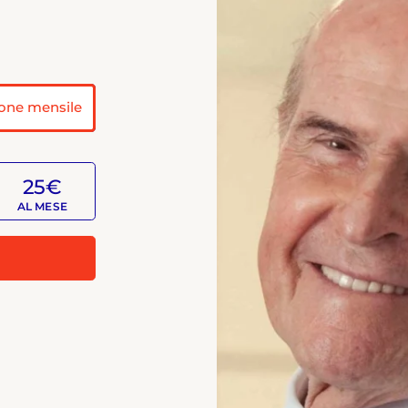
one mensile
25€
AL MESE