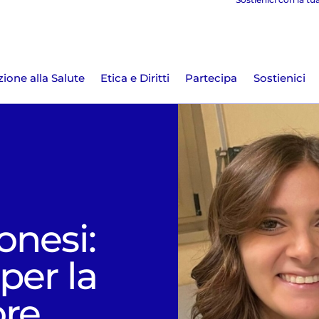
ione alla Salute
Etica e Diritti
Partecipa
Sostienici
onesi:
per la
ore