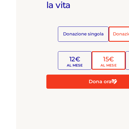
la vita
Donazione singola
Donazi
12€
15€
AL MESE
AL MESE
Dona ora