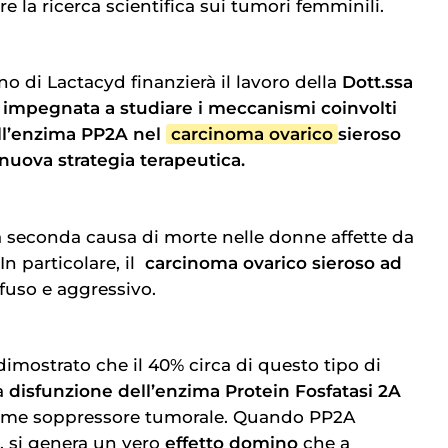
e la ricerca scientifica sui tumori femminili.
o di Lactacyd finanzierà il lavoro della
Dott.ssa
 impegnata a studiare i meccanismi coinvolti
ell’enzima PP2A nel
carcinoma ovarico
sieroso
nuova strategia terapeutica.
a seconda causa di morte nelle donne affette da
n particolare, il
carcinoma ovarico
sieroso ad
ffuso e aggressivo.
imostrato che il 40% circa di questo tipo di
a
disfunzione dell’enzima Protein Fosfatasi 2A
come soppressore tumorale. Quando PP2A
 si genera un vero
effetto domino
che a