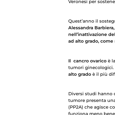
Veronesi per sostener
Quest’anno il sostegn
Alessandra Barbiera,
nell’inattivazione d
ad alto grado, come 
Il
cancro ovarico
è l
tumori ginecologici. I
alto grado
è il più di
Diversi studi hanno d
tumore presenta un
(PP2A) che agisce 
funziona meno bene,