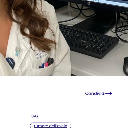
Condividi
Facebook
X
TAG
WhatsApp
E-Mail
tumore dell'ovaio