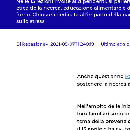
Nelle 13 lezioni rivolte ai dipendenti, si parle
etica della ricerca, educazione alimentare e 
fumo. Chiusura dedicata all'impatto della p
sullo stress
Di Redazione
2021-05-07T16:40:19
Ultimo aggi
Anche quest’anno
P
sostenere la ricerca 
Nell’ambito delle ini
loro
familiari
sono inf
tema della
prevenzi
il
15 aprile
e ha avut