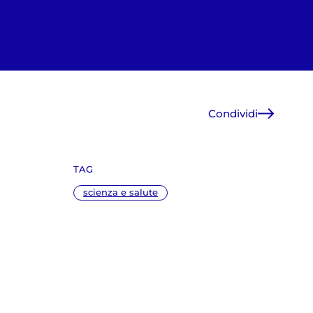
Condividi
Facebook
X
TAG
WhatsApp
E-Mail
scienza e salute
Copia link