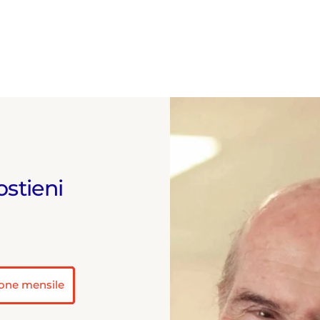
ostieni
one mensile