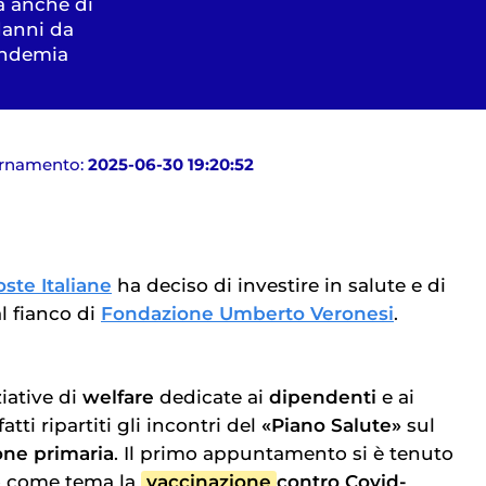
rà anche di
danni da
andemia
ornamento:
2025-06-30 19:20:52
oste Italiane
ha deciso di investire in salute e di
al fianco di
Fondazione Umberto Veronesi
.
ziative di
welfare
dedicate ai
dipendenti
e ai
atti ripartiti gli incontri del
«Piano Salute»
sul
one primaria
. Il primo appuntamento si è tenuto
o come tema la
vaccinazione
contro Covid-