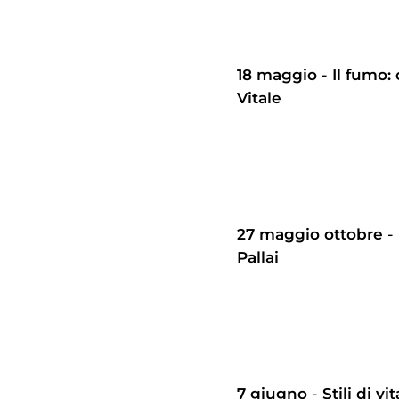
18 maggio
-
Il fumo:
Vitale
27 maggio ottobre
-
Pallai
7 giugno
-
Stili di v