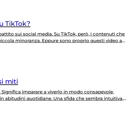
su TikTok?
attito sui social media. Su TikTok, però, i contenuti che
iccola minoranza. Eppure sono proprio questi video a
visioni. Lo mostra uno studio pubblicato su PLOS Digital
icati…
i miti
e. Significa imparare a viverlo in modo consapevole,
 abitudini quotidiane. Una sfida che sembra intuitiva,
bi, sottovalutazioni e falsi miti. È il quadro che emerge
Umberto Veronesi ad AstraRicerche, realizzata…