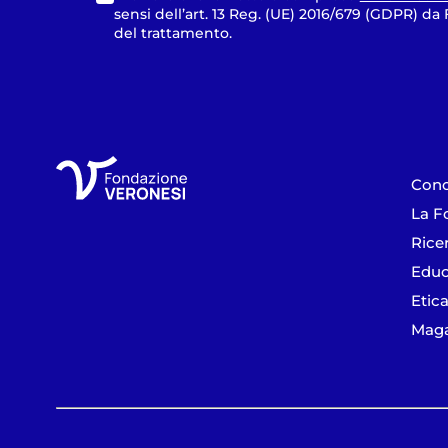
sensi dell’art. 13 Reg. (UE) 2016/679 (GDPR) d
del trattamento.
Cono
La F
Rice
Educ
Etica
Maga