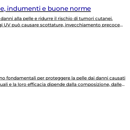
me, indumenti e buone norme
anni alla pelle e ridurre il rischio di tumori cutanei.
ggi UV può causare scottature, invecchiamento precoce
schio di sviluppare melanomi e altri tipi di tumori cutanei.
ta protezione solare,…
ono fondamentali per proteggere la pelle dai danni causati
uali e la loro efficacia dipende dalla composizione, dalle
 applicazione. Inoltre, in base al tipo di pelle, o fototipo,