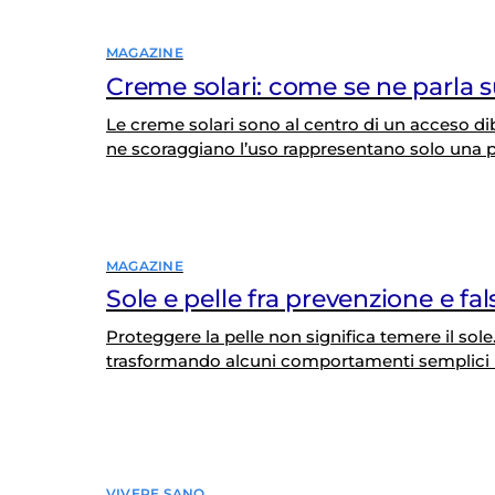
MAGAZINE
Creme solari: come se ne parla 
Le creme solari sono al centro di un acceso dib
ne scoraggiano l’uso rappresentano solo una p
ottenere più visualizzazioni, commenti e condi
Health, che ha analizzato quasi mille video ded
MAGAZINE
Sole e pelle fra prevenzione e fals
Proteggere la pelle non significa temere il sol
trasformando alcuni comportamenti semplici in
ma che nella pratica lascia ancora spazio a dub
da un’indagine commissionata da Fondazione 
VIVERE SANO