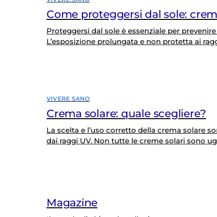
Come proteggersi dal sole: cre
Proteggersi dal sole è essenziale per prevenire d
L’esposizione prolungata e non protetta ai ra
della pelle e aumentare significativamente il ri
In questa pagina esploreremo come una corret
VIVERE SANO
Crema solare: quale scegliere?
La scelta e l’uso corretto della crema solare s
dai raggi UV. Non tutte le creme solari sono ug
condizioni di esposizione al sole e dalla corretta
si deve…
Magazine