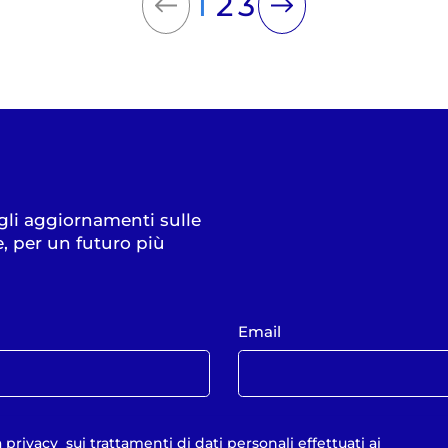
1
2
3
 gli aggiornamenti sulle
e, per un futuro più
Email
a privacy
sui trattamenti di dati personali effettuati ai