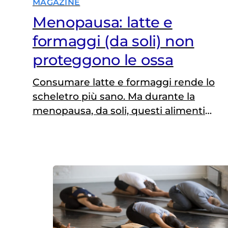
MAGAZINE
Menopausa: latte e
formaggi (da soli) non
proteggono le ossa
Consumare latte e formaggi rende lo
scheletro più sano. Ma durante la
menopausa, da soli, questi alimenti
non riducono i casi di osteoporosi e
fratture