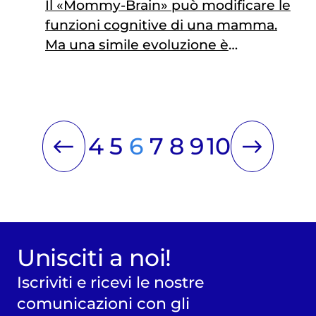
Il «Mommy-Brain» può modificare le
funzioni cognitive di una mamma.
Ma una simile evoluzione è
temporanea e non danneggia i
bambini
4
5
6
7
8
9
10
Unisciti a noi!
Iscriviti e ricevi le nostre
comunicazioni con gli