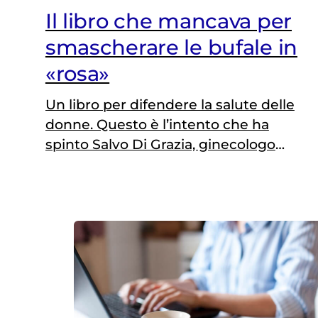
Il libro che mancava per
smascherare le bufale in
«rosa»
Un libro per difendere la salute delle
donne. Questo è l’intento che ha
spinto Salvo Di Grazia, ginecologo
dell’ospedale civile di Vittorio Veneto
(Treviso), a scrivere «Quello che alle
donne non dicono» (Editori Laterza).
Dopo i primi tre successi ottenuti
con altrettanti titoli mirati a svelare i
business che ruotano attorno alla
salute (a danno dei pazienti),…