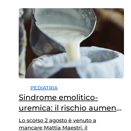
PEDIATRIA
Sindrome emolitico-
uremica: il rischio aumenta
in estate
Lo scorso 2 agosto è venuto a
mancare Mattia Maestri, il