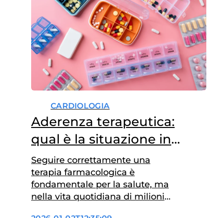
CARDIOLOGIA
Aderenza terapeutica:
qual è la situazione in
Italia?
Seguire correttamente una
terapia farmacologica è
fondamentale per la salute, ma
nella vita quotidiana di milioni
di persone può diventare una