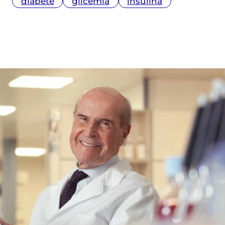
diabete
glicemia
insulina