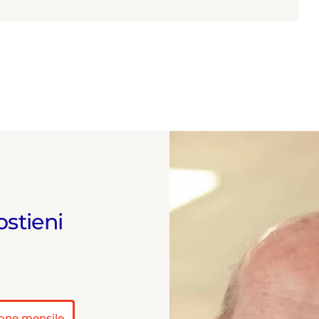
r in giornalismo a stampa, radiotelevisivo e multimediale
Cattolica). Messe alle spalle alcune esperienze
sive, attualmente collabora anche con diverse testate
 è membro dell'Unione Giornalisti Italiani Scientifici (Ugis).
ostieni
one mensile