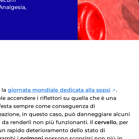
 Analgesia,
 la
giornata mondiale
dedicata alla sepsi
.
 accendere i riflettori su quella che è una
ifesta sempre come conseguenza di
reazione, in questo caso, può danneggiare alcuni
o da renderli non più funzionanti. Il
cervello
, per
n rapido deterioramento dello stato di
trambi i
polmoni
possono scoprirsi non più in