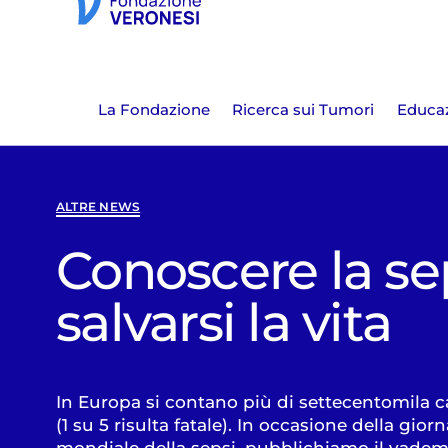
La Fondazione
Ricerca sui Tumori
Educaz
ALTRE NEWS
Conoscere la se
salvarsi la vita
In Europa si contano più di settecentomila ca
(1 su 5 risulta fatale). In occasione della gior
mondiale della sepsi, pubblichiamo il vad