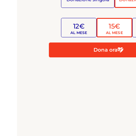
12€
15€
AL MESE
AL MESE
Dona ora