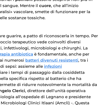
il sangue. Mentre il
cuore
, che all’inizio
alisi» vascolare, smette di funzionare per la
elle sostanze tossiche.
re guarire, a patto di riconoscerla in tempo. Per
occio terapeutico vede coinvolti diversi
ti, infettivologi, microbiologi e chirurghi. La
rapia antibiotica
è fondamentale, anche per
 ai numerosi
batteri divenuti resistenti
, tra i
 di sepsi: assieme alle
infezioni
iare i tempi di passaggio dalla cosiddetta
ella specifica rispetto al batterio che ha
permette di ridurre notevolmente la mortalità da
ngelo Clerici
, direttore dell'unità operativa
ologia all'ospedale di Legnano e presidente
 Microbiologi Clinici Itlaani (Amcli) -. Questa