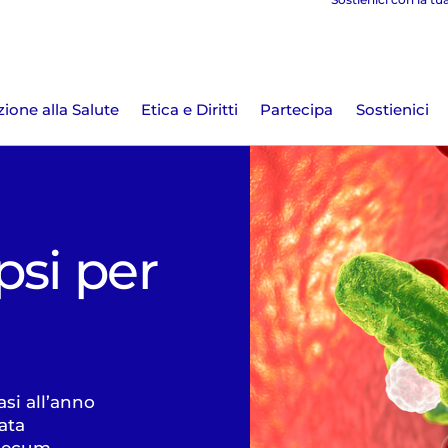
ione alla Salute
Etica e Diritti
Partecipa
Sostienici
psi per
si all’anno
nata
emecum