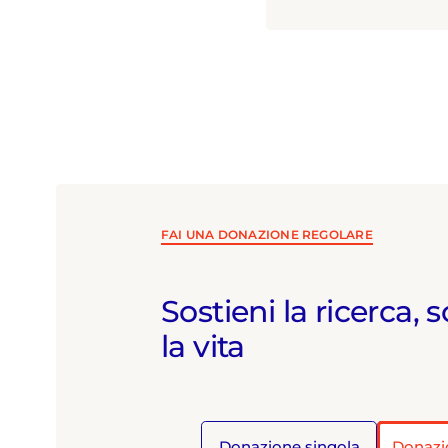
di un maste
(Università 
radiotelevi
nazionali ed
FAI UNA DONAZIONE REGOLARE
Sostieni la ricerca, s
la vita
Donazione singola
Donazi