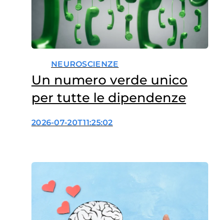
mentre l’area danneggiata
sembra invecchiare
rapidamente, l’area opposta,
integra, può sembrare più
giovane…
NEUROSCIENZE
Un numero verde unico
per tutte le dipendenze
2026-07-20T11:25:02