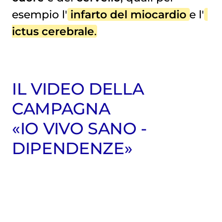
esempio l'
infarto del miocardio
e l'
ictus cerebrale
.
IL VIDEO DELLA
CAMPAGNA
«IO VIVO SANO -
DIPENDENZE»