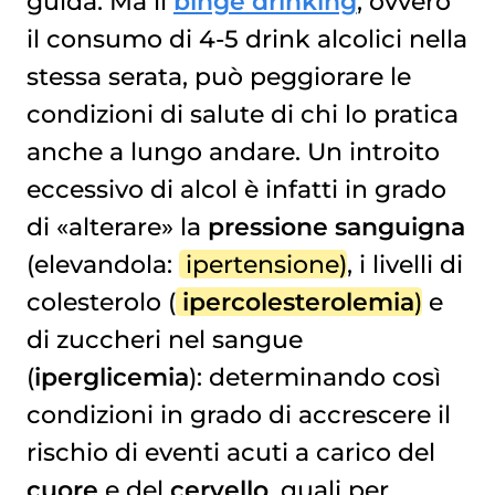
guida. Ma il
binge drinking
, ovvero
il consumo di 4-5 drink alcolici nella
stessa serata, può peggiorare le
condizioni di salute di chi lo pratica
anche a lungo andare. Un introito
eccessivo di alcol è infatti in grado
di «alterare» la
pressione sanguigna
(elevandola:
ipertensione
), i livelli di
colesterolo (
ipercolesterolemia
) e
di zuccheri nel sangue
(
iperglicemia
): determinando così
condizioni in grado di accrescere il
rischio di eventi acuti a carico del
cuore
e del
cervello
, quali per