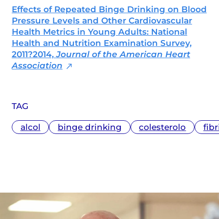
radiotelevisive, attualmente collabora
Effects of Repeated Binge Drinking on Blood
anche con diverse testate nazionali ed è
Pressure Levels and Other Cardiovascular
membro dell'Unione Giornalisti Italiani
Health Metrics in Young Adults: National
Scientifici (Ugis).
Health and Nutrition Examination Survey,
2011?2014,
Journal of the American Heart
Association
TAG
alcol
binge drinking
colesterolo
fibr