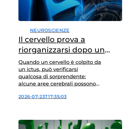
NEUROSCIENZE
Il cervello prova a
riorganizzarsi dopo un
ictus
Quando un cervello è colpito da
un ictus, può verificarsi
qualcosa di sorprendente:
alcune aree cerebrali possono
apparire biologicamente più
2026-07-23T17:35:03
giovani alle analisi di imaging.
Ricercatori che hanno
analizzato le scansioni cerebrali
di oltre 500 sopravvissuti a un
ictus hanno scoperto che,