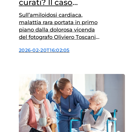
curati? Il caso
dell’amiloidosi
Sull’amiloidosi cardiaca,
malattia rara portata in primo
piano dalla dolorosa vicenda
del fotografo Oliviero Toscani
morto nel gennaio 2025, è stato
2026-02-20T16:02:05
predisposto un “position paper”
promosso e coordinato
dall’Osservatorio malattie rare
(Omar),. A dire il vero,
l’amiloidosi è stata scelta e
illustrata come caso
emblematico di un altro
problema, più esteso e
trasversale, l’ageismo sanitario.
…