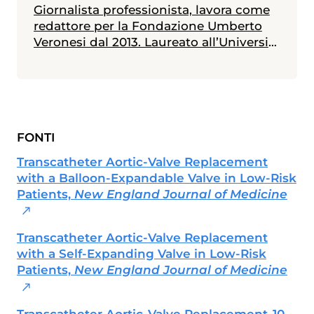
Giornalista professionista, lavora come
redattore per la Fondazione Umberto
Veronesi dal 2013. Laureato all’Università
Statale di Milano in scienze biologiche,
con indirizzo biologia della nutrizione, è
in possesso di un master in giornalismo
a stampa, radiotelevisivo e
multimediale (Università Cattolica).
FONTI
Messe alle spalle alcune esperienze
radiotelevisive, attualmente collabora
Transcatheter Aortic-Valve Replacement
anche con diverse testate nazionali ed è
with a Balloon-Expandable Valve in Low-Risk
membro dell'Unione Giornalisti Italiani
Patients,
New England Journal of Medicine
Scientifici (Ugis).
Transcatheter Aortic-Valve Replacement
with a Self-Expanding Valve in Low-Risk
Patients,
New England Journal of Medicine