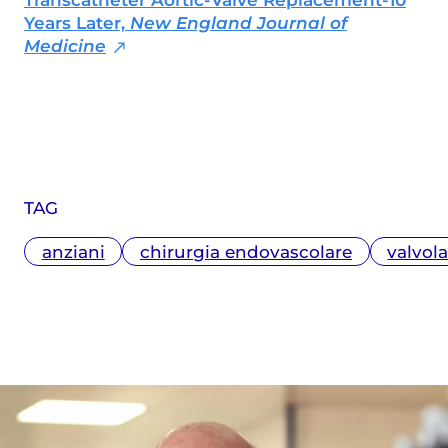
Transcatheter Aortic-Valve Replacement-10
Years Later,
New England Journal of
Medicine
TAG
anziani
chirurgia endovascolare
valvola