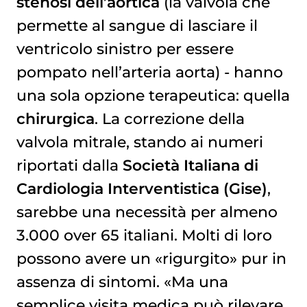
stenosi dell’aortica
(la valvola che
permette al sangue di lasciare il
ventricolo sinistro per essere
pompato nell’arteria aorta) - hanno
una sola opzione terapeutica: quella
chirurgica
. La correzione della
valvola mitrale, stando ai numeri
riportati dalla
Società Italiana di
Cardiologia Interventistica (Gise)
,
sarebbe una necessità per almeno
3.000 over 65 italiani. Molti di loro
possono avere un «rigurgito» pur in
assenza di sintomi. «Ma una
semplice visita medica può rilevare