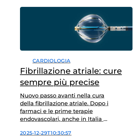
CARDIOLOGIA
Fibrillazione atriale: cure
sempre più precise
Nuovo passo avanti nella cura
della fibrillazione atriale. Dopo i
farmaci e le prime terapie
endovascolari, anche in Italia è
stato approvato l’utilizzo di una
2025-12-29T10:30:57
nuova tecnologia (Pulsed Field