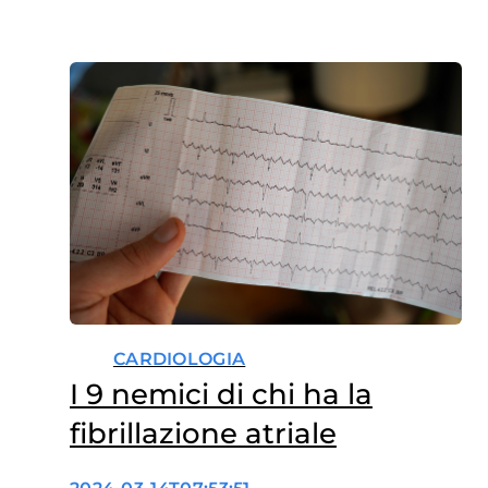
Ablation, PFA) capace di
eliminare in modo selettivo le
zone responsabili dell’aritmia.
Un traguardo importante
destinato a migliorare
ulteriormente la gestione di
una patologia che affligge…
CARDIOLOGIA
I 9 nemici di chi ha la
fibrillazione atriale