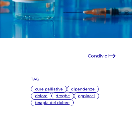
Condividi
Facebook
X
TAG
WhatsApp
E-Mail
cure palliative
dipendenze
Copia link
dolore
droghe
oppiacei
terapia del dolore