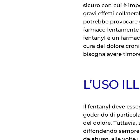
sicuro
con cui è impo
gravi effetti collate
potrebbe provocare u
farmaco lentamente e
fentanyl è un farma
cura del dolore cron
bisogna avere timore,
L’USO IL
Il fentanyl deve esse
godendo di particolar
del dolore
. Tuttavia,
diffondendo sempre d
da abuso
, alle volt