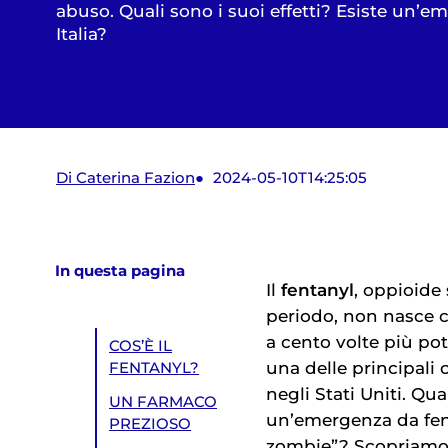
abuso. Quali sono i suoi effetti? Esiste un’e
Italia?
Di Caterina Fazion
2024-05-10T14:25:05
In questa pagina
Il
fentanyl
, oppioide 
periodo, non nasce
a cento volte più po
COS’È IL
una delle principali
FENTANYL?
negli Stati Uniti. Qu
UN FARMACO
un’emergenza da fent
PREZIOSO
zombie”? Scopriamo m