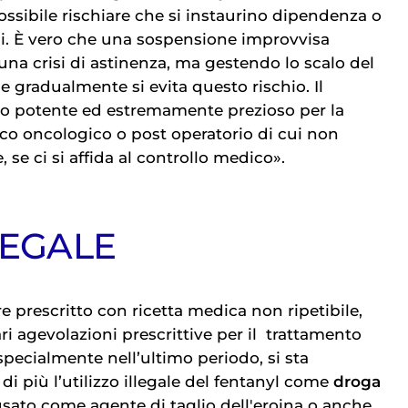
ssibile rischiare che si instaurino dipendenza o
rali. È vero che una sospensione improvvisa
na crisi di astinenza, ma gestendo lo scalo del
 gradualmente si evita questo rischio. Il
co potente ed estremamente prezioso per la
ico oncologico o post operatorio di cui non
 se ci si affida al controllo medico».
LEGALE
re prescritto con ricetta medica non ripetibile,
i agevolazioni prescrittive per il
trattamento 
 specialmente nell’ultimo periodo, si sta
i più l’utilizzo illegale del fentanyl come
droga
e usato come agente di taglio dell'eroina o anche