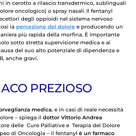
ni in cerotto a rilascio transdermico, sublinguali
dolore oncologico) o spray nasali
Il fentanyl
.
ecettori degli oppioidi nel sistema nervoso
così la
percezione del dolore
e producendo un
aniera più rapida della morfina. È importante
 solo sotto stretta supervisione medica e ai
 causa del suo alto potenziale di dipendenza e
li
, anche gravi.
ACO PREZIOSO
sorveglianza medica
, e in casi di reale necessità
dolore
– spiega il
dottor Vittorio Andrea
ttore delle
Cure Palliative
e
Terapia del Dolore
opeo di Oncologia – il fentanyl
è un farmaco