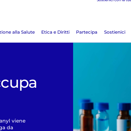
ione alla Salute
Etica e Diritti
Partecipa
Sostienici
occupa
anyl viene
oga da