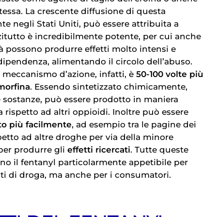
stessa. La crescente diffusione di questa
e negli Stati Uniti, può essere attribuita a
nzitutto è incredibilmente potente, per cui anche
à possono produrre effetti molto intensi e
ipendenza, alimentando il circolo dell’abuso.
 meccanismo d’azione, infatti, è
50-100 volte più
morfina
. Essendo sintetizzato chimicamente,
e sostanze, può essere prodotto in maniera
ispetto ad altri oppioidi. Inoltre può essere
to più facilmente
, ad esempio tra le pagine dei
ispetto ad altre droghe per via della minore
per produrre gli
effetti ricercati
. Tutte queste
no il fentanyl particolarmente appetibile per
nti di droga, ma anche per i consumatori.