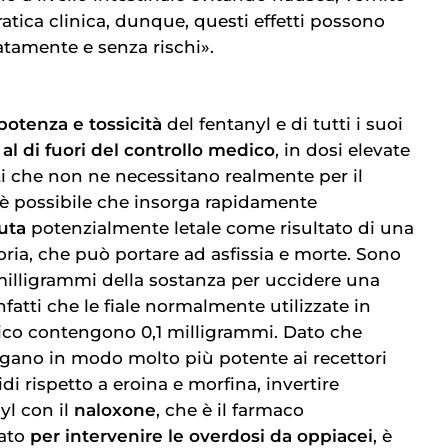
pratica clinica, dunque, questi effetti possono
atamente e senza rischi».
potenza e tossicità
del fentanyl e di tutti i suoi
o
al di fuori del controllo medico
, in dosi elevate
ti che non ne necessitano realmente per il
 è possibile che insorga rapidamente
uta
potenzialmente letale come risultato di una
oria, che può portare ad asfissia e morte. Sono
 3 milligrammi della sostanza per uccidere una
atti che le fiale normalmente utilizzate in
ico contengono 0,1 milligrammi. Dato che
egano in modo molto più potente ai recettori
di rispetto a eroina e morfina, invertire
yl con il
naloxone
, che è il farmaco
zato
per intervenire le overdosi da oppiacei
, è