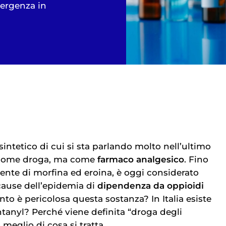
mergenza in
sintetico di cui si sta parlando molto nell’ultimo
 come droga, ma come
farmaco analgesico
. Fino
tente di morfina ed eroina, è oggi considerato
 cause dell’epidemia di
dipendenza da oppioidi
anto è pericolosa questa sostanza? In Italia esiste
anyl? Perché viene definita “droga degli
eglio di cosa si tratta.