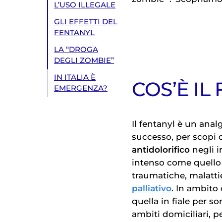
L’USO ILLEGALE
GLI EFFETTI DEL
FENTANYL
LA “DROGA
DEGLI ZOMBIE”
IN ITALIA È
COS’È IL
EMERGENZA?
Il fentanyl è un anal
successo, per scopi 
antidolorifico
negli i
intenso come quello 
traumatiche, malatt
palliativo
. In ambito 
quella in fiale per 
ambiti domiciliari, p