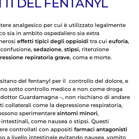
TTI DEL FENTANYL
potere analgesico per cui è utilizzato legalmente
o sia in ambito ospedaliero sia extra
umerosi
effetti tipici degli oppioidi
tra cui
euforia
,
, confusione,
sedazione
,
stipsi
, ritenzione
ressione repiratoria grave
, coma e morte.
sitano del fentanyl per il
controllo del dolore
, e
zano sotto controllo medico e non come droga
l dottor Guardamagna –, non rischiano di andare
ti collaterali come la depressione respiratoria,
ossono sperimentare
sintomi minori
,
intestinali, come nausea o stipsi. Questi
re controllati con appositi
farmaci antagonisti
no a livello intestinale evitando nausea, vomito