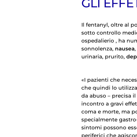
GLI EFFE
Il fentanyl, oltre al 
sotto controllo medic
ospedalierio , ha n
sonnolenza,
nausea
urinaria, prurito,
dep
«I pazienti che neces
che quindi lo utiliz
da abuso – precisa i
incontro a gravi effet
coma e morte, ma p
specialmente gastro-
sintomi possono esse
periferici che agisco