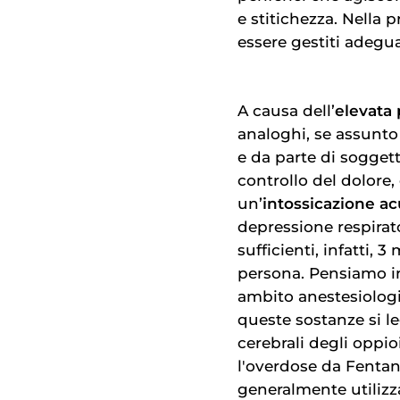
e stitichezza. Nella 
essere gestiti adegu
A causa dell’
elevata 
analoghi, se assunt
e da parte di sogget
controllo del dolore
,
un’
intossicazione ac
depressione respirat
sufficienti, infatti,
persona. Pensiamo inf
ambito anestesiolog
queste sostanze si l
cerebrali degli oppioi
l'overdose da Fentan
generalmente utiliz