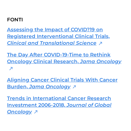
in possesso di un master in giornalismo
a stampa, radiotelevisivo e
multimediale (Università Cattolica).
FONTI
Messe alle spalle alcune esperienze
radiotelevisive, attualmente collabora
Assessing the Impact of COVID?19 on
anche con diverse testate nazionali ed è
Registered Interventional Clinical Trials,
membro dell'Unione Giornalisti Italiani
Clinical and Translational Science
Scientifici (Ugis).
The Day After COVID-19-Time to Rethink
Oncology Clinical Research,
Jama Oncology
Aligning Cancer Clinical Trials With Cancer
Burden,
Jama Oncology
Trends in International Cancer Research
Investment 2006-2018,
Journal of Global
Oncology