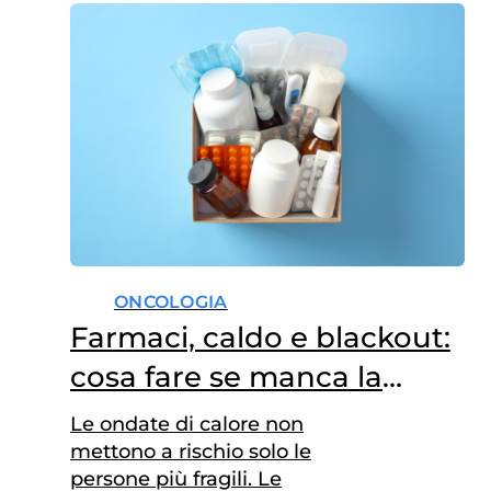
ONCOLOGIA
Farmaci, caldo e blackout:
cosa fare se manca la
corrente in casa
Le ondate di calore non
mettono a rischio solo le
persone più fragili. Le