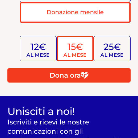
Donazione mensile
12€
15€
25€
AL MESE
AL MESE
AL MESE
Dona ora
Unisciti a noi!
Iscriviti e ricevi le nostre
comunicazioni con gli