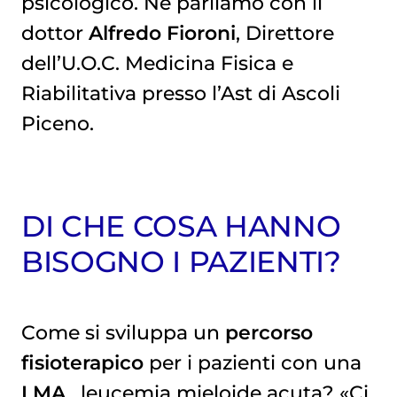
psicologico. Ne parliamo con il
dottor
Alfredo Fioroni
, Direttore
dell’U.O.C. Medicina Fisica e
Riabilitativa presso l’Ast di Ascoli
Piceno.
DI CHE COSA HANNO
BISOGNO I PAZIENTI?
Come si sviluppa un
percorso
fisioterapico
per i pazienti con una
LMA
,
leucemia mieloide acuta
? «Ci