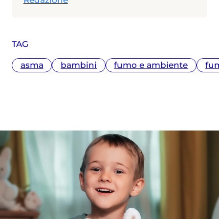
TAG
asma
bambini
fumo e ambiente
fu