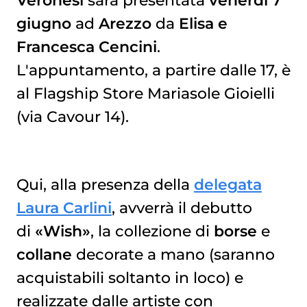
Veronesi
sarà presentata
venerdì 7
giugno
ad
Arezzo
da
Elisa e
Francesca Cencini
.
L'appuntamento, a partire dalle 17, è
al Flagship Store Mariasole Gioielli
(via Cavour 14).
Qui, alla presenza della
delegata
Laura Carlini
, avverrà il debutto
di
«Wish»
, la collezione di
borse
e
collane
decorate a mano (saranno
acquistabili soltanto in loco) e
realizzate dalle artiste con