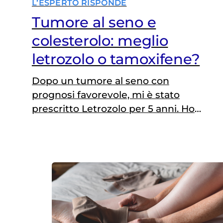
L’ESPERTO RISPONDE
Tumore al seno e
colesterolo: meglio
letrozolo o tamoxifene?
Dopo un tumore al seno con
prognosi favorevole, mi è stato
prescritto Letrozolo per 5 anni. Ho
però il colesterolo alto e assumo
statine. Non sarebbe meglio passare
al Tamoxifene, che incide meno sui
grassi nel sangue? B. (domanda
pervenuta tramite il form L’esperto
risponde) Risponde il dottor
Armando Orlandi Oncologo medico
presso la Fondazione Policlinico…