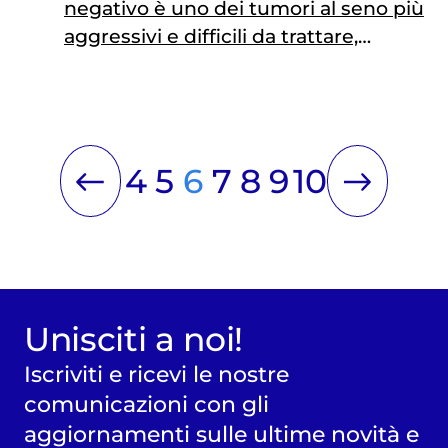
negativo è uno dei tumori al seno più
aggressivi e difficili da trattare,
responsabile del 10-15% dei casi
complessivi. Refrattario alle terapie
standard e caratterizzato da
un’elevata eterogeneità, questo
4
5
6
7
8
9
10
tumore espone le pazienti a un
rischio maggiore di recidiva e
metastasi, rendendo prioritario lo
sviluppo di strategie terapeutiche
innovative. È in…
Unisciti a noi!
Iscriviti e ricevi le nostre
comunicazioni con gli
aggiornamenti sulle ultime novità e