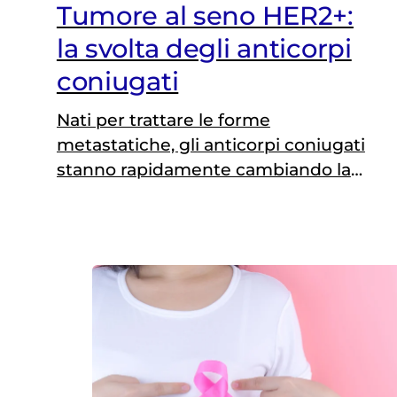
Tumore al seno HER2+:
la svolta degli anticorpi
coniugati
Nati per trattare le forme
metastatiche, gli anticorpi coniugati
stanno rapidamente cambiando la
storia del tumore al seno HER2-
positivo diagnosticato in fase
precoce. A dimostrarlo sono due
studi presentati al congresso
dell’European Society for Medical
Oncology: DESTINY-Breast05 e
DESTINY-Breast11. Il messaggio che
emerge è chiaro: trastuzumab
deruxtecan (T-DXd) non solo migliora