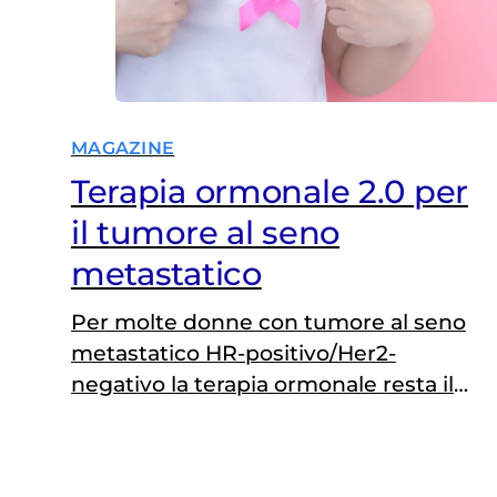
il trattamento della malattia…
MAGAZINE
Terapia ormonale 2.0 per
il tumore al seno
metastatico
Per molte donne con tumore al seno
metastatico HR-positivo/Her2-
negativo la terapia ormonale resta il
cardine delle cure. Ma quando la
malattia smette di rispondere le
opzioni si riducono drasticamente.