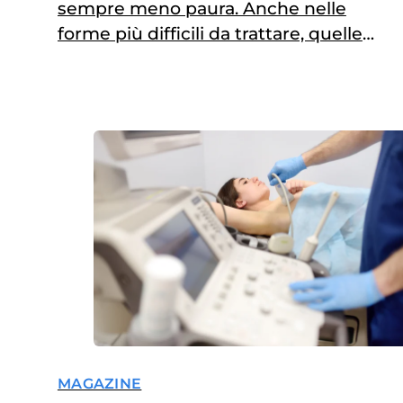
sempre meno paura. Anche nelle
forme più difficili da trattare, quelle
in cui l’immunoterapia non può
essere somministrata, qualcosa può
essere fatto. Dopo anni di sostanziale
stallo, dove l’unica opzione era
rappresentata dalla chemioterapia,
oggi gli anticorpi coniugati entrano
ufficialmente tra le possibili armi da
usare per affrontare…
MAGAZINE