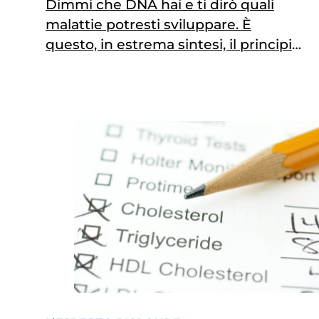
Dimmi che DNA hai e ti dirò quali
malattie potresti sviluppare. È
questo, in estrema sintesi, il principio
alla base della futura medicina
predittiva: leggere nel genoma -ma
non solo- le tracce del rischio
individuale, per intervenire prima
che la malattia si manifesti. Ed è
proprio a questo tema che guarda il
premio “Lombardia è…