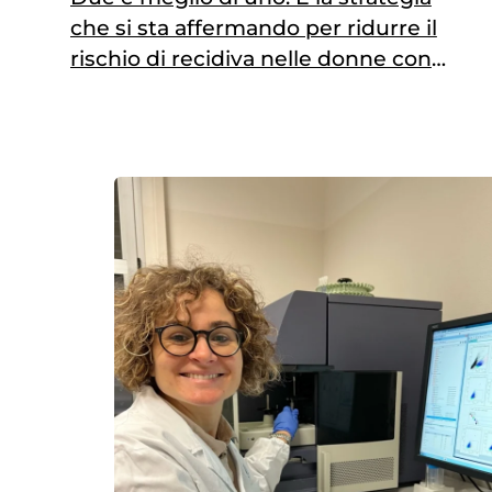
che si sta affermando per ridurre il
rischio di recidiva nelle donne con
tumore al seno in fase precoce e ad
alto rischio. Nelle forme HR-
positive/HER2-negativo, le più
frequenti, l’aggiunta di un inibitore di
CDK4/6 alla terapia ormonale dopo
l’intervento chirurgico si traduce in
una riduzione significativa…