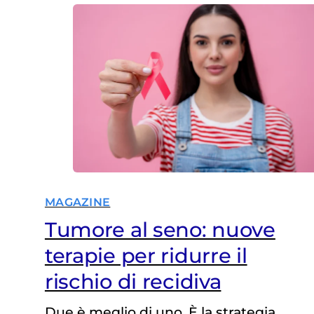
Uno scenario che potrebbe presto
cambiare grazie a due studi
presentati al congresso
dell’European Society for Medical
Oncology (ESMO) che mostrano
come nuovi farmaci orali (i…
MAGAZINE
Tumore al seno: nuove
terapie per ridurre il
rischio di recidiva
Due è meglio di uno. È la strategia