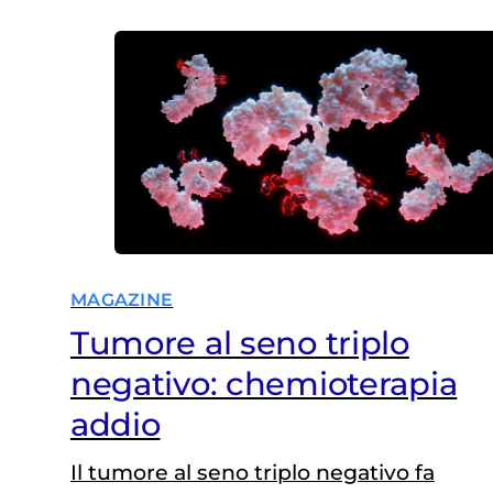
gonfiore alle gambe e dice di sentirsi
meglio. Può continuare o ci sono
rischi legati alla sua condizione? M.
(domanda pervenuta tramite il…
MAGAZINE
Tumore al seno triplo
negativo: chemioterapia
addio
Il tumore al seno triplo negativo fa