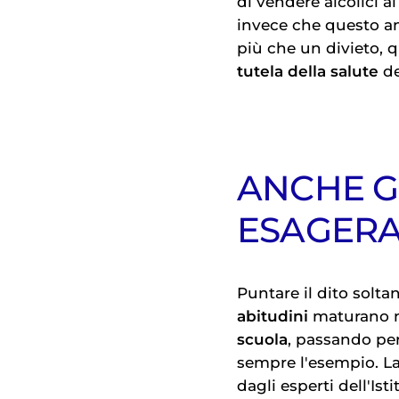
di vendere alcolici 
invece che questo anc
più che un divieto, 
tutela della salute
de
ANCHE GL
ESAGER
Puntare il dito solta
abitudini
maturano n
scuola
, passando per
sempre l'esempio. La
dagli esperti dell'Ist