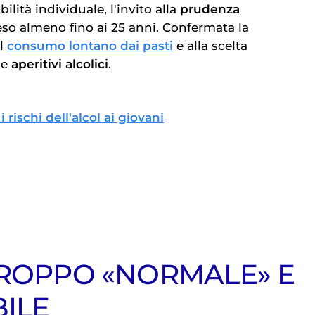
ità individuale, l'invito alla
prudenza
so almeno fino ai 25 anni. Confermata la
al
consumo lontano dai pasti
e alla scelta
e
aperitivi alcolici
.
rischi dell'alcol ai giovani
TROPPO «NORMALE» E
BILE