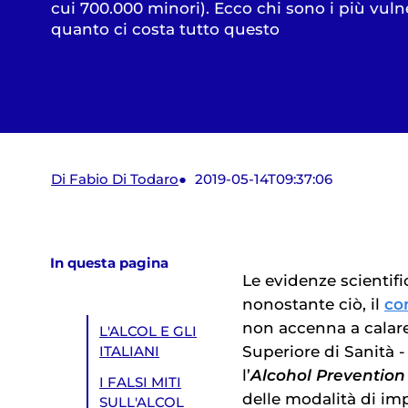
cui 700.000 minori). Ecco chi sono i più vulne
quanto ci costa tutto questo
Di Fabio Di Todaro
2019-05-14T09:37:06
In questa pagina
Le evidenze scientif
nonostante ciò, il
co
non accenna a calare.
L'ALCOL E GLI
Superiore di Sanità 
ITALIANI
l’
Alcohol Prevention
I FALSI MITI
delle modalità di im
SULL'ALCOL