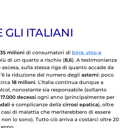
 GLI ITALIANI
35 milioni
di consumatori di
birra, vino e
iù di un quarto a rischio (
8,6
). A testimonianza
 ascesa, sulla stessa riga di quanto accade da
 c’è la riduzione del numero degli
astemi
: poco
circa
18 milioni
. L’Italia continua dunque a
l’alcol, nonostante sia responsabile (soltanto
i
17.000 decessi
ogni anno (principalmente per
adali
e complicanze della
cirrosi epatica
), oltre
 casi di malattia che meriterebbero di essere
 non lo sono). Tutto ciò arriva a costarci oltre 20
 anno.