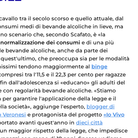
avallo tra il secolo scorso e quello attuale, dal
 consumi medi di bevande alcoliche in lieve, ma
no scenario che, secondo
Scafato, è «la
a
normalizzazione dei consumi
e di una più
lle bevande alcoliche, anche da parte dei
, quest'ultimo, che preoccupa sia per le modalità
anissimi tendono maggiormente al
binge
compresi tra l'11,5 e il 22,3 per cento per ragazze
 fin dall'adolescenza si «educano» gli adulti del
con regolarità bevande alcoliche. «Stiamo
per garantire l'applicazione della legge e il
lla società», aggiunge l'esperto,
blogger di
 Veronesi
e protagonista del progetto
«Io Vivo
ortato avanti quest'anno in
dieci città
 un maggior rispetto della legge, che impedisce