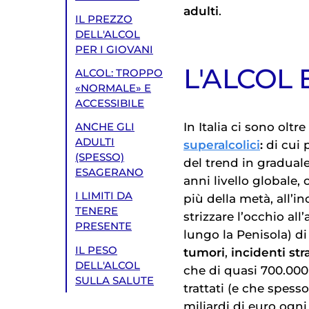
adulti
.
IL PREZZO
DELL'ALCOL
PER I GIOVANI
L'ALCOL E
ALCOL: TROPPO
«NORMALE» E
ACCESSIBILE
In Italia ci sono oltre
ANCHE GLI
ADULTI
superalcolici
:
di cui p
(SPESSO)
del trend in graduale
ESAGERANO
anni livello globale,
I LIMITI DA
più della metà, all’in
TENERE
strizzare l’occhio al
PRESENTE
lungo la Penisola) d
IL PESO
tumori
,
incidenti str
DELL'ALCOL
che di quasi 700.000
SULLA SALUTE
trattati (e che spesso
miliardi di euro ogni