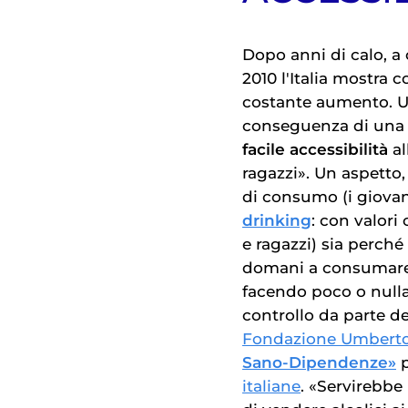
Dopo anni di calo, a c
2010 l'Italia mostra
costante aumento. U
conseguenza di un
facile accessibilità
a
ragazzi». Un aspetto
di consumo (i giov
drinking
: con valori 
e ragazzi) sia perché
domani a consumare 
facendo poco o nulla 
controllo da parte de
Fondazione Umberto
Sano-Dipendenze»
p
italiane
. «Servirebbe