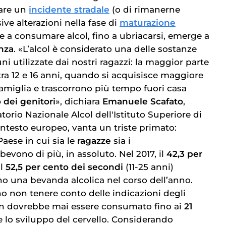
care un
incidente stradale
(o di rimanerne
ive alterazioni nella fase di
maturazione
ne a consumare alcol, fino a ubriacarsi, emerge a
nza
. «L’alcol è considerato una delle sostanze
i utilizzate dai nostri ragazzi: la maggior parte
a tra 12 e 16 anni, quando si acquisisce maggiore
amiglia e trascorrono più tempo fuori casa
 dei genitori
», dichiara
Emanuele Scafato
,
atorio Nazionale Alcol dell'Istituto Superiore di
 contesto europeo, vanta un triste primato:
 Paese in cui sia le
ragazze
sia i
bevono di più, in assoluto. Nel 2017, il
42,3 per
l
52,5 per cento dei secondi
(11-25 anni)
 una bevanda alcolica nel corso dell’anno.
 non tenere conto delle indicazioni degli
 non dovrebbe mai essere consumato fino ai
21
re lo sviluppo del cervello. Considerando