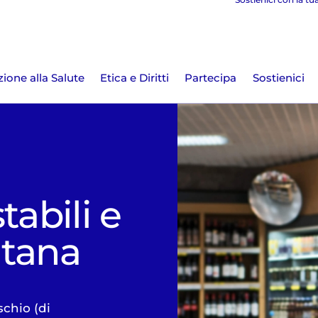
ione alla Salute
Etica e Diritti
Partecipa
Sostienici
tabili e
ntana
schio (di