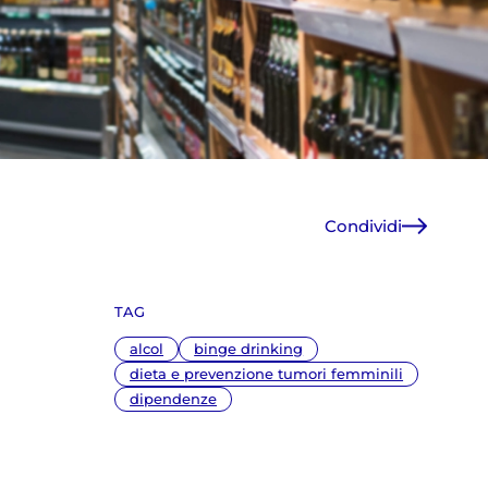
Condividi
Facebook
X
TAG
WhatsApp
E-Mail
alcol
binge drinking
Copia link
dieta e prevenzione tumori femminili
dipendenze