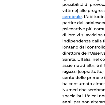
possibilità di provo
vittime) alle progress
cerebrale
. L'abitudi
partire dall'
adolesce
psicoattive più comun
di loro vi si avvicin
indipendenza dalla f
lontano dal
controllo
direttore dell'Osserv
Sanità. L'Italia, nel
assieme ad altri, è il
ragazzi
(soprattutto) 
cento delle prime
e i
ha consumato almeno
Numeri che sembrano
specialisti. L'alcol
anni
, per non altera