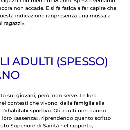
ai ragazzi con meno di 18 anni. Spesso vediamo
ora non accade. E si fa fatica a far capire che,
questa indicazione rappresenza una mossa a
i ragazzi».
I ADULTI (SPESSO)
ANO
nto sui giovani, però, non serve. Le loro
ei contesti che vivono: dalla
famiglia
alla
 l'
«habitat» sportivo
. Gli adulti non danno
 loro «assenza», riprendendo quanto scritto
ituto Superiore di Sanità nel rapporto,