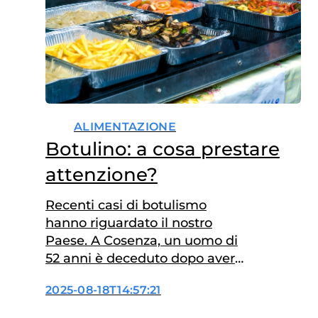
ALIMENTAZIONE
Botulino: a cosa prestare
attenzione?
Recenti casi di botulismo
hanno riguardato il nostro
Paese. A Cosenza, un uomo di
52 anni è deceduto dopo aver
consumato un panino con
2025-08-18T14:57:21
broccoli e salsiccia presso un
food truck. Almeno altre 9