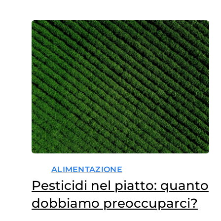
persone sono rimaste
intossicate dallo stesso cibo.
Questo episodio si aggiunge a
un altro grave caso avvenuto in
Sardegna, dove durante…
ALIMENTAZIONE
Pesticidi nel piatto: quanto
dobbiamo preoccuparci?