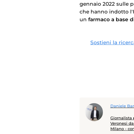
gennaio 2022 sulle 
che hanno indotto l'
un
farmaco a base d
Sostieni la ricer
Daniele Ban
Giornalista
Veronesi dal
Milano - co