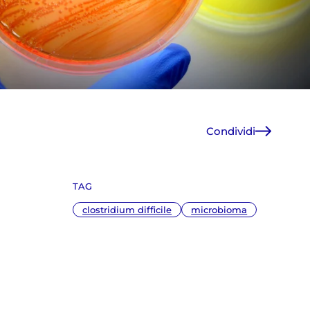
Condividi
Facebook
X
TAG
WhatsApp
E-Mail
clostridium difficile
microbioma
Copia link