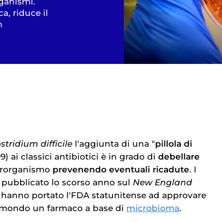
ganismi.
a, riduce il
m
stridium difficile
l'aggiunta di una "
pillola di
9) ai classici antibiotici è in grado di
debellare
crorganismo
prevenendo eventuali ricadute
. I
o, pubblicato lo scorso anno sul
New England
, hanno portato l'FDA statunitense ad approvare
al mondo un farmaco a base di
microbioma
.