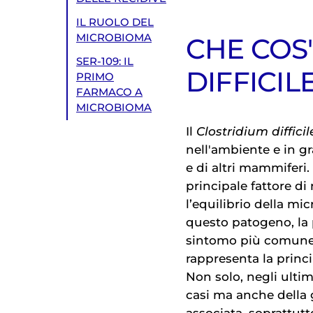
IL RUOLO DEL
MICROBIOMA
CHE COS'
SER-109: IL
DIFFICIL
PRIMO
FARMACO A
MICROBIOMA
Il
Clostridium difficil
nell'ambiente e in gr
e di altri mammiferi. 
principale fattore di
l’equilibrio della mic
questo patogeno, la p
sintomo più comune
rappresenta la princi
Non solo, negli ulti
casi ma anche della g
associata, soprattut