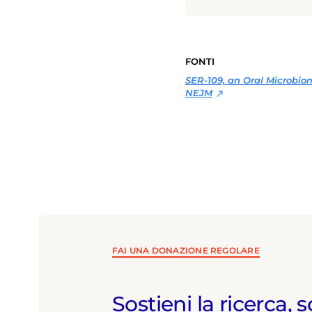
Diderot di 
ottenuto pr
seguito i p
AASLD, CROI
approfondit
FONTI
modalità per
virus dell’e
SER-109, an Oral Microbiome
chirurgia e
NEJM
d’azione per
pandemia Co
allo svilup
nazionali.
FAI UNA DONAZIONE REGOLARE
Sostieni la ricerca, s