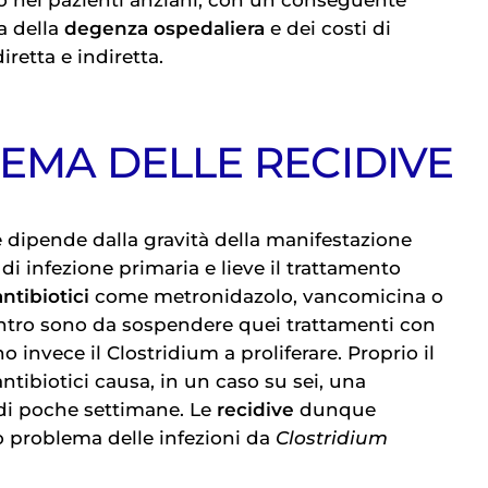
a della
degenza ospedaliera
e dei costi di
iretta e indiretta.
LEMA DELLE RECIDIVE
e dipende dalla gravità della manifestazione
 di infezione primaria e lieve il trattamento
antibiotici
come metronidazolo, vancomicina o
ntro sono da sospendere quei trattamenti con
o invece il Clostridium a proliferare. Proprio il
ntibiotici causa, in un caso su sei, una
di poche settimane. Le
recidive
dunque
o problema delle infezioni da
Clostridium