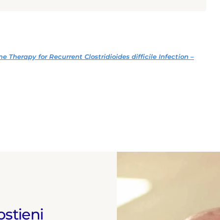
Parigi - ha un master in Comunicazione della Scienza
esso l'Università La Sapienza di Roma. In questi anni ha
rincipali congressi mondiali di medicina (ASCO, ESMO, EASL,
, ESC, ADA, EASD, EHA). Tra le tante tematiche
e ha raccontato l’avvento dell’immunoterapia quale nuova
 la cura del cancro, la nascita dei nuovi antivirali contro il
patite C, la rivoluzione dei trattamenti per l’ictus tramite la
 Therapy for Recurrent Clostridioides difficile Infection –
ndovascolare e la nascita delle nuove terapie a lunga durata
 HIV. Dal 2020 ha inoltre contribuito al racconto della
vid-19 approfondendo in particolare l'iter che ha portato
po dei vaccini a mRNA. Collabora con diverse testate
ostieni