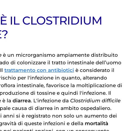
È IL CLOSTRIDIUM
E?
e
è un microrganismo ampiamente distribuito
ado di colonizzare il tratto intestinale dell’uomo
Il
trattamento con antibiotici
è considerato il
 rischio per l'infezione in quanto, alterando
roflora intestinale, favorisce la moltiplicazione di
roduzione di tossine e quindi l'infezione. Il
 è la
diarrea
. L'infezione da
Clostridium difficile
pale causa di diarrea in ambito ospedaliero.
mi anni si è registrato non solo un aumento dei
ravità di queste infezioni e della
mortalità
to nei pazienti anziani, con un conseguente