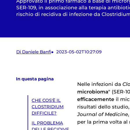
Approvato il primo farmaco a base di micror
SER-109, in associazione alla terapia antibiotic
rischio di recidiva di infezione da Clostridiu
Di Daniele Banfi
2023-05-02T10:27:09
In questa pagina
Nelle infezioni da
Clo
microbioma
" (SER-10
efficacemente
il mi
CHE COS'È IL
risultati dello studi
CLOSTRIDIUM
DIFFICILE?
Journal of Medicine
per la prima volta 
IL PROBLEMA
DELLE RECIDIVE