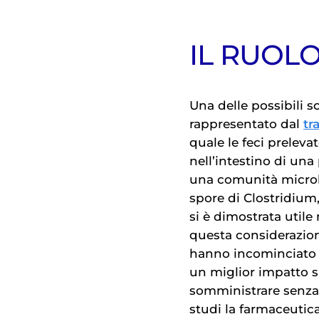
IL RUOL
Una delle possibili s
rappresentato dal
tr
quale le feci prelev
nell’intestino di una
una comunità microbi
spore di Clostridium
si è dimostrata utile
questa considerazion
hanno incominciato 
un miglior impatto su
somministrare senza n
studi la farmaceutic