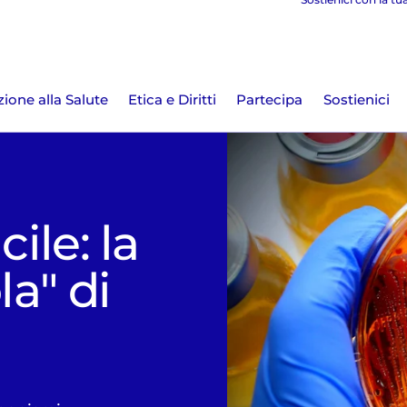
ione alla Salute
Etica e Diritti
Partecipa
Sostienici
cile: la
la" di