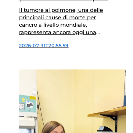
insegnarci la dieta
Il tumore al polmone, una delle
principali cause di morte per
cancro a livello mondiale,
rappresenta ancora oggi una
sfida per la ricerca oncologica:
2026-07-31T20:55:59
se il fumo di sigaretta resta il
principale fattore di rischio,
seguito dalla predisposizione
genetica, ancora poco esplorato
è il ruolo delle abitudini
alimentari. Questa l’area di
ricerca del dottor Mirko…