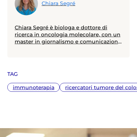
Chiara Segré
Chiara Segré è biologa e dottore di
ricerca in oncologia molecolare, con un
master in giornalismo e comunicazione
della scienza. Ha lavorato otto anni nella
ricerca sul cancro e dal 2010 si occupa
di divulgazione scientifica. Attualmente
è Responsabile della Supervisione
TAG
Scientifica della Fondazione Umberto
Veronesi, oltre che scrittrice di libri per
immunoterapia
ricercatori tumore del colo
bambini e ragazzi.