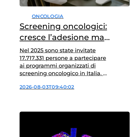
ONCOLOGIA
Screening oncologici:
cresce l’adesione ma
ancora troppi divari
Nel 2025 sono state invitate
17.717.331 persone a partecipare
ai programmi organizzati di
screening oncologico in Italia, e
7.514.527 hanno risposto
2026-08-03T09:40:02
all’invito, pari al 42,4% degli
invitati. È quanto emerge dal
Rapporto Nazionale Screening,
che fotografa la copertura degli
esami di prevenzione per
tumore della mammella, della
cervice uterina e del colon-retto