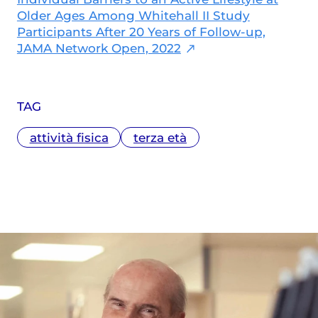
Mencacci, "Viaggio nella depressione",
Older Ages Among Whitehall II Study
editi da Franco Angeli. Collabora con
Participants After 20 Years of Follow-up,
diverse testate nazionali ed estere.
JAMA Network Open, 2022
TAG
attività fisica
terza età