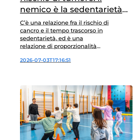
nemico è la sedentarietà
prolungata
C’è una relazione fra il rischio di
cancro e il tempo trascorso in
sedentarietà, ed è una
relazione di proporzionalità
diretta. Ovvero più si sta fermi,
2026-07-03T17:16:51
seduti o sdraiati nelle ore
diurne, e più aumenta il rischio
oncologico. Ma per ogni ora in
più di attività al giorno il
pericolo diminuisce. Lo ha
rilevato uno…