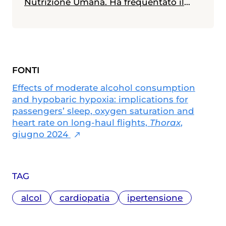
Nutrizione Umana. Ha frequentato il
Master in Comunicazione della Scienza
alla Scuola Internazionale Superiore di
Studi Avanzati (SISSA) di Trieste e il
Master in Giornalismo al Corriere della
Sera. Scrive di medicina e salute,
FONTI
specialmente in ambito materno-
infantile
Effects of moderate alcohol consumption
and hypobaric hypoxia: implications for
passengers’ sleep, oxygen saturation and
heart rate on long-haul flights,
Thorax
,
giugno 2024
TAG
alcol
cardiopatia
ipertensione