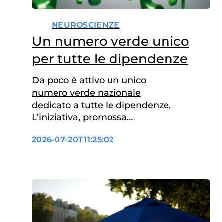
NEUROSCIENZE
Un numero verde unico
per tutte le dipendenze
Da poco è attivo un unico
numero verde nazionale
dedicato a tutte le dipendenze.
L’iniziativa, promossa
dall’Istituto Superiore di Sanità
2026-07-20T11:25:02
(ISS) e realizzata con il
finanziamento del
Dipartimento per le politiche
contro la droga e le altre
dipendenze della Presidenza
del Consiglio dei Ministri, punta
a semplificare l’accesso ai