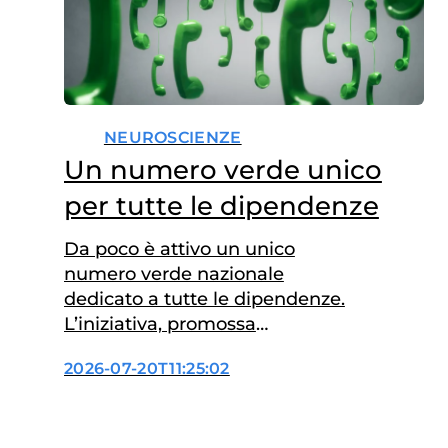
NEUROSCIENZE
Un numero verde unico
per tutte le dipendenze
Da poco è attivo un unico
numero verde nazionale
dedicato a tutte le dipendenze.
L’iniziativa, promossa
dall’Istituto Superiore di Sanità
2026-07-20T11:25:02
(ISS) e realizzata con il
finanziamento del
Dipartimento per le politiche