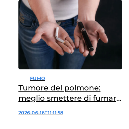
contro la droga e le altre
dipendenze della Presidenza
del Consiglio dei Ministri, punta
a semplificare l’accesso ai
servizi di informazione,
supporto e orientamento…
FUMO
Tumore del polmone:
meglio smettere di fumare
che passare alle sigarette
2026-06-16T11:11:58
elettroniche