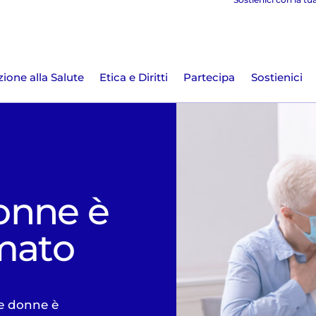
ione alla Salute
Etica e Diritti
Partecipa
Sostienici
donne è
imato
le donne è