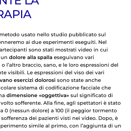
NTE LA
RAPIA
 metodo usato nello studio pubblicato sul
enneremo ai due esperimenti eseguiti. Nel
rtecipanti sono stati mostrati video in cui
n un
dolore alla spalla
eseguivano vari
 l’altro braccio, sano, e le loro espressioni del
e visibili. Le espressioni del viso dei vari
vano esercizi dolorosi
sono state anche
colare sistema di codificazione facciale che
una
dimensione «oggettiva»
sul significato di
olto sofferente. Alla fine, agli spettatori è stato
da 0 (nessun dolore) a 100 (il peggior tormento
i sofferenza dei pazienti visti nei video. Dopo, è
perimento simile al primo, con l’aggiunta di un