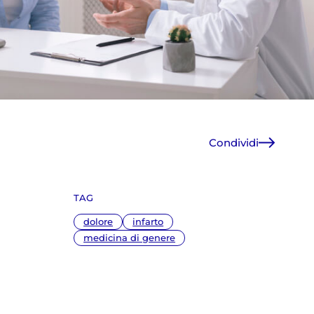
Condividi
Facebook
X
TAG
WhatsApp
E-Mail
dolore
infarto
Copia link
medicina di genere