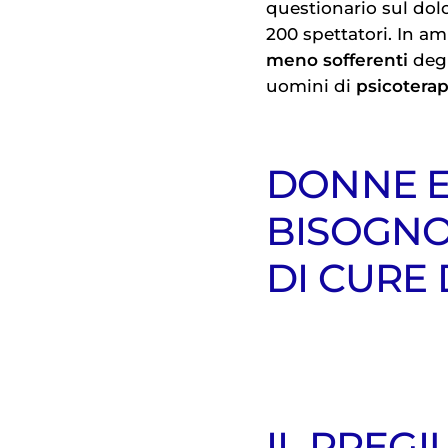
questionario sul dolo
200 spettatori. In am
meno sofferenti
degl
uomini di
psicotera
DONNE E
BISOGN
DI CURE
IL PREGI