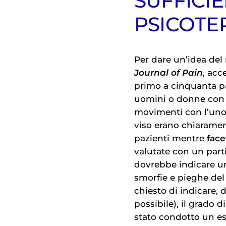
SUFFICIE
PSICOTE
Per dare un’idea del
Journal of Pain
, acc
primo a cinquanta pa
uomini o donne co
movimenti con l’uno o
viso erano chiarament
pazienti mentre
face
valutate con un parti
dovrebbe indicare 
smorfie e pieghe del v
chiesto di indicare, 
possibile), il grado d
stato condotto un es