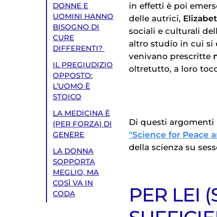
in effetti è poi emers
DONNE E
UOMINI HANNO
delle autrici,
Elizabe
BISOGNO DI
sociali e culturali de
CURE
altro studio in cui si
DIFFERENTI?
venivano prescritte
IL PREGIUDIZIO
oltretutto, a loro to
OPPOSTO:
L’UOMO È
STOICO
LA MEDICINA È
Di questi argomenti
(PER FORZA) DI
"Science for Peace 
GENERE
della scienza su sess
LA DONNA
SOPPORTA
MEGLIO, MA
COSÌ VA IN
PER LEI 
CODA