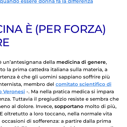
 quando essere donna fa la differenza
INA È (PER FORZA)
RE
 un’antesignana della
medicina di genere
,
to la prima cattedra italiana sulla materia, a
rtenza è che gli uomini sappiano soffrire più
’internista, membro del
comitato scientifico di
 Veronesi
-. Ma nella pratica medica si impara
enza. Tuttavia il pregiudizio resiste e sembra che
eno al dolore. Invece,
sopportano
molto di più,
E oltretutto a loro toccano, nella normale vita
ù occasioni di sofferenza: a partire dalla prima