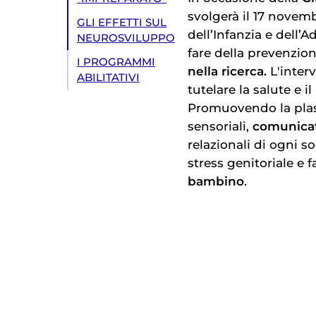
svolgerà il 17 novemb
GLI EFFETTI SUL
dell’Infanzia e dell’
NEUROSVILUPPO
fare della prevenzio
I PROGRAMMI
nella ricerca.
L'inter
ABILITATIVI
tutelare la salute e il
Promuovendo la plast
sensoriali,
comunicat
relazionali di ogni 
stress genitoriale e 
bambino
.