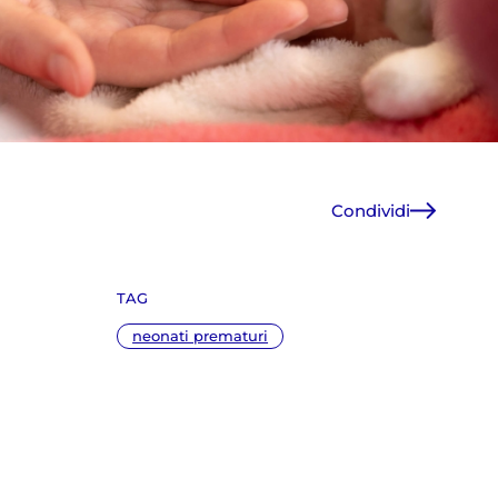
Condividi
Facebook
X
TAG
WhatsApp
E-Mail
neonati prematuri
Copia link