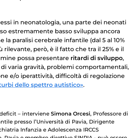
essi in neonatologia, una parte dei neonati
so estremamente basso sviluppa ancora
e la paralisi cerebrale infantile (dal 5 al 10%
 rilevante, però, è il fatto che tra il 25% e il
ermine possa presentare
ritardi di sviluppo
,
a di varia gravità, problemi comportamentali,
one e/o iperattività, difficoltà di regolazione
turbi dello spettro autistico»
.
deficit – interviene
Simona Orcesi
, Professore di
ntile presso l’Università di Pavia, Dirigente
hiatria Infanzia e Adolescenza IRCCS
 Pavia e membro direttivo SINPIA - può essere