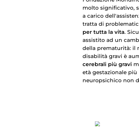
molto significativo, s
a carico dell'assiste
tratta di problemati
per tutta la vita
. Sic
assistito ad un camb
della prematurità: i
disabilità gravi è a
cerebrali più gravi
ma
età gestazionale più
neuropsichico non de