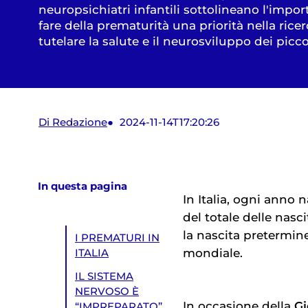
neuropsichiatri infantili sottolineano l'impor
fare della prematurità una priorità nella ricer
tutelare la salute e il neurosviluppo dei picco
Di Redazione
2024-11-14T17:20:26
In questa pagina
In Italia, ogni anno
del totale delle nasc
la nascita pretermin
I PREMATURI IN
mondiale.
ITALIA
IL SISTEMA
NERVOSO È
In occasione della
Gi
“IMPREPARATO”