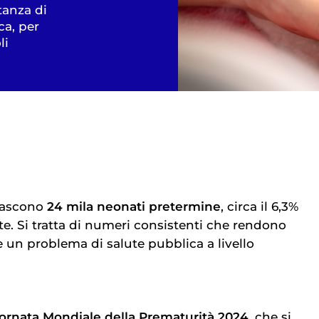
tanza di
ca, per
li
 nascono
24 mila neonati pretermine
, circa il 6,3%
ite. Si tratta di numeri consistenti che rendono
e un problema di salute pubblica a livello
ornata Mondiale della Prematurità 2024
, che si