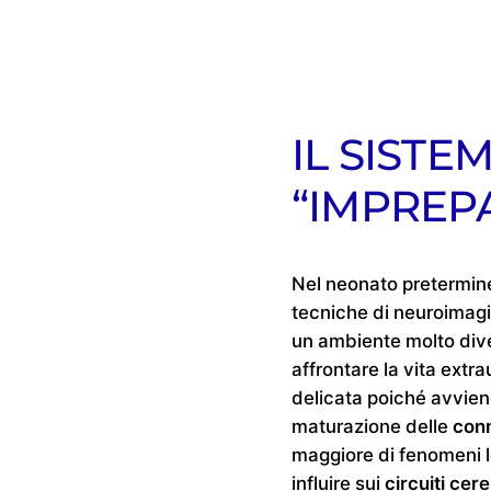
IL SISTE
“IMPREP
Nel neonato pretermine,
tecniche di neuroimagin
un ambiente molto diver
affrontare la vita extr
delicata poiché avvien
maturazione delle
conn
maggiore di fenomeni le
influire sui
circuiti cere