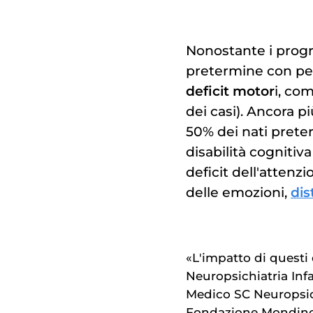
Nonostante i progr
pretermine con pe
deficit motor
i, com
dei casi). Ancora più
50% dei nati pret
disabilità cognitiv
deficit dell'attenzi
delle emozioni,
dis
«L'impatto di questi 
Neuropsichiatria Infa
Medico SC Neuropsic
Fondazione Mondino,