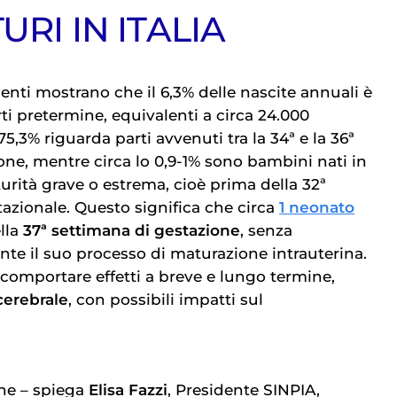
URI IN ITALIA
recenti mostrano che il 6,3% delle nascite annuali è
ti pretermine, equivalenti a circa 24.000
 75,3% riguarda parti avvenuti tra la 34ª e la 36ª
one, mentre circa lo 0,9-1% sono bambini nati in
urità grave o estrema, cioè prima della 32ª
tazionale. Questo significa che circa
1 neonato
lla
37ª settimana di gestazione
, senza
e il suo processo di maturazione intrauterina.
comportare effetti a breve e lungo termine,
 cerebrale
, con possibili impatti sul
ne – spiega
Elisa Fazzi
, Presidente SINPIA,