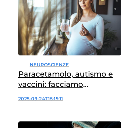
nascite. I risultati smentiscono
definitivamente gli allarmi
emersi negli ultimi tempi e
ribadiscono…
NEUROSCIENZE
Paracetamolo, autismo e
vaccini: facciamo
chiarezza
2025-09-24T15:15:11