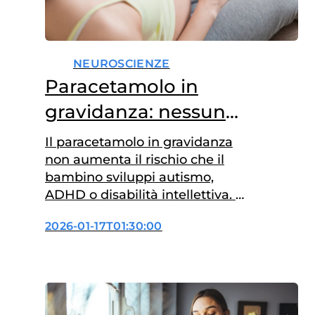
NEUROSCIENZE
Paracetamolo in
gravidanza: nessun
legame con autismo e
Il paracetamolo in gravidanza
ADHD
non aumenta il rischio che il
bambino sviluppi autismo,
ADHD o disabilità intellettiva. A
confermarlo è una vasta
2026-01-17T01:30:00
revisione della letteratura
scientifica pubblicata su The
Lancet Obstetrics &
Gynaecology, che ha analizzato
43 studi condotti su milioni di