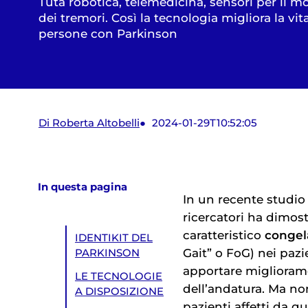
Tuta robotica, telemedicina, sensori per il m
dei tremori. Così la tecnologia migliora la vit
persone con Parkinson
Di Roberta Altobelli
2024-01-29T10:52:05
In questa pagina
In un recente studi
ricercatori ha dimost
caratteristico
congel
IDENTIKIT DEL
Gait” o FoG) nei paz
PARKINSON
apportare miglioramen
LE TECNOLOGIE
dell’andatura. Ma non
A DISPOSIZIONE
pazienti affetti da q