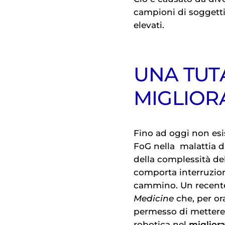
campioni di soggetti 
elevati.
UNA TUT
MIGLIOR
Fino ad oggi non esi
FoG nella
malattia d
della complessità de
comporta interruzio
cammino. Un recente 
Medicine
che, per or
permesso di mettere a
robotica nel
migliora