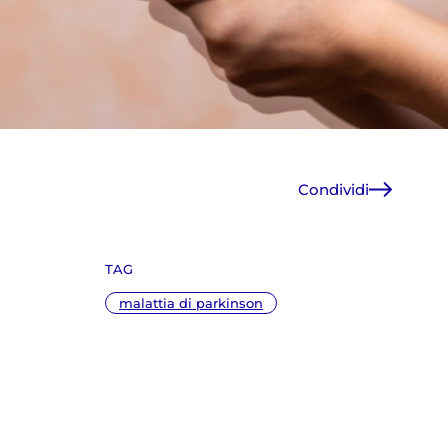
Condividi
Facebook
X
TAG
WhatsApp
E-Mail
malattia di parkinson
Copia link