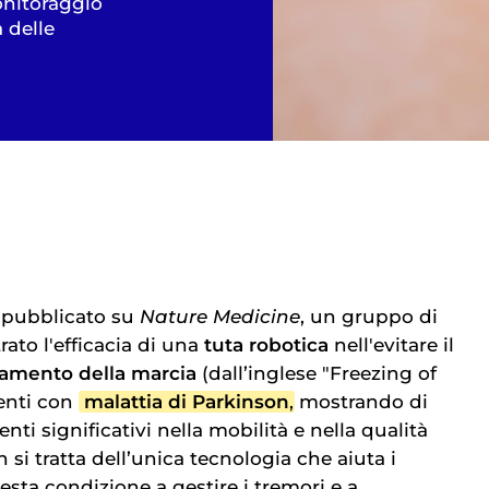
onitoraggio
a delle
o pubblicato su
Nature Medicine
, un gruppo di
rato l'efficacia di una
tuta robotica
nell'evitare il
amento della marcia
(dall’inglese "Freezing of
ienti con
malattia di Parkinson
, mostrando di
ti significativi nella mobilità e nella qualità
 si tratta dell’unica tecnologia che aiuta i
uesta condizione a gestire i tremori e a