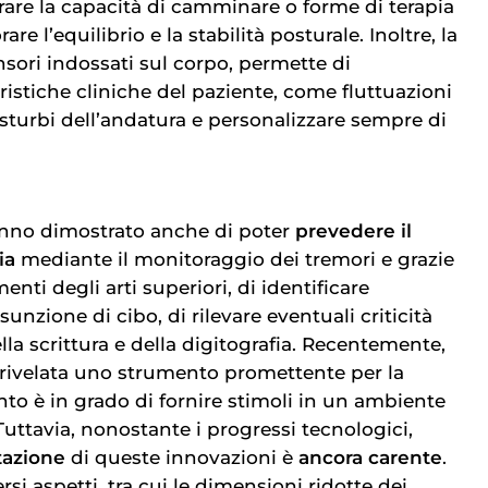
orare la capacità di camminare o forme di terapia
are l’equilibrio e la stabilità posturale. Inoltre, la
sori indossati sul corpo, permette di
ristiche cliniche del paziente, come fluttuazioni
isturbi dell’andatura e personalizzare sempre di
anno dimostrato anche di poter
prevedere il
ia
mediante il monitoraggio dei tremori e grazie
nti degli arti superiori, di identificare
sunzione di cibo, di rilevare eventuali criticità
ella scrittura e della digitografia. Recentemente,
 rivelata uno strumento promettente per la
anto è in grado di fornire stimoli in un ambiente
 Tuttavia, nonostante i progressi tecnologici,
azione
di queste innovazioni è
ancora carente
.
rsi aspetti, tra cui le dimensioni ridotte dei