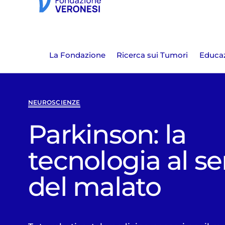
La Fondazione
Ricerca sui Tumori
Educaz
NEUROSCIENZE
Parkinson: la
tecnologia al se
del malato