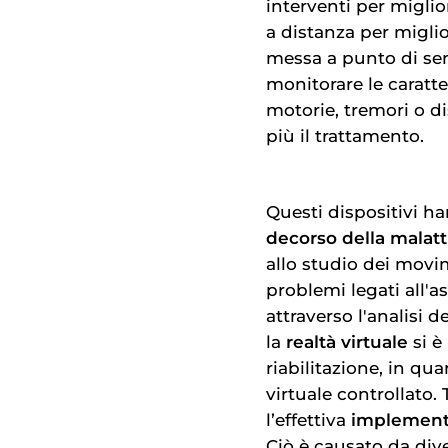
interventi per migli
a distanza per miglior
messa a punto di sen
monitorare le caratte
motorie, tremori o d
più il trattamento.
Questi dispositivi h
decorso della malatt
allo studio dei movime
problemi legati all'as
attraverso l'analisi d
la
realtà virtuale
si è
riabilitazione, in qu
virtuale controllato.
l’effettiva
implement
Ciò è causato da dive