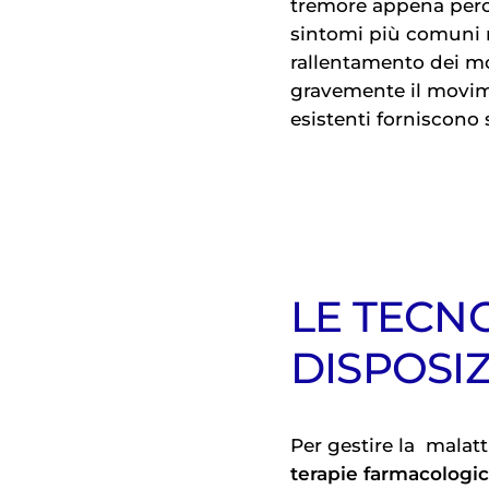
tremore appena perce
sintomi più comuni m
rallentamento dei mov
gravemente il movimen
esistenti forniscono
LE TECN
DISPOSI
Per gestire la
malatt
terapie farmacologi