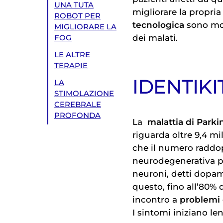
UNA TUTA
migliorare la propria q
ROBOT PER
tecnologica
sono mol
MIGLIORARE LA
dei malati.
FOG
LE ALTRE
TERAPIE
IDENTIK
LA
STIMOLAZIONE
CEREBRALE
PROFONDA
La
malattia di Park
riguarda oltre 9,4 mi
che il numero raddopp
neurodegenerativa pr
neuroni, detti dopam
questo, fino all’80% 
incontro a
problemi
I sintomi iniziano l