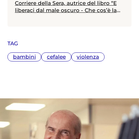
Corriere della Sera, autrice del libro “E
liberaci dal male oscuro - Che cos’è la
depressione e come se ne esce”.
TAG
bambini
cefalee
violenza