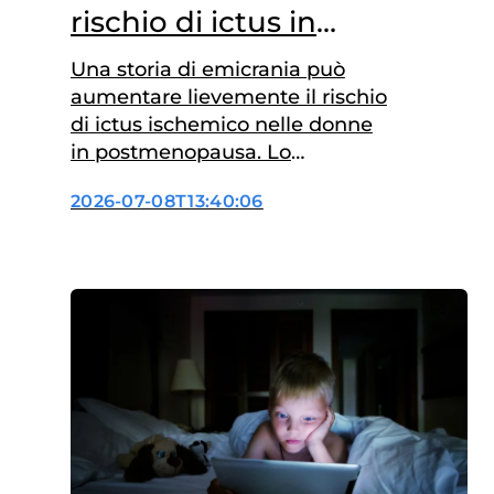
rischio di ictus in
menopausa?
Una storia di emicrania può
aumentare lievemente il rischio
di ictus ischemico nelle donne
in postmenopausa. Lo
suggerisce uno studio
2026-07-08T13:40:06
pubblicato di recente sulla
rivista Neurology, in cui sono
stati analizzati i dati della
Women’s Health Initiative, un
ampio studio longitudinale
statunitense. L’analisi ha
incluso 130.277 donne in
postmenopausa, seguite per un
periodo mediano di…