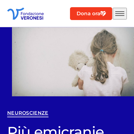
Dona ora
NEUROSCIENZE
Più emicranie