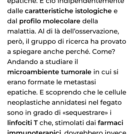
epatiche. E ciò indipendentemente
dalle
caratteristiche istologiche
e
dal
profilo molecolare
della
malattia. Al di là dell’osservazione,
però, il gruppo di ricerca ha provato
a spiegare anche perché. Come?
Andando a studiare il
microambiente tumorale
in cui si
erano formate le metastasi
epatiche. E scoprendo che le cellule
neoplastiche annidatesi nel fegato
sono in grado di «sequestrare» i
linfociti T
che, stimolati dai
farmaci
immunoterapici
, dovrebbero invece