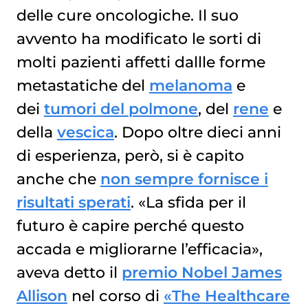
COMBINARE IMMUNOTERAPIA E RADIOTERAPIA
delle cure oncologiche. Il suo
avvento ha modificato le sorti di
molti pazienti affetti dallle forme
metastatiche del
melanoma
e
dei
tumori del polmone
, del
rene
e
della
vescica
. Dopo oltre dieci anni
di esperienza, però, si è capito
anche che
non sempre fornisce i
risultati sperati
. «La sfida per il
futuro è capire perché questo
accada e migliorarne l’efficacia»,
aveva detto il
premio Nobel James
Allison
nel corso di
«The Healthcare