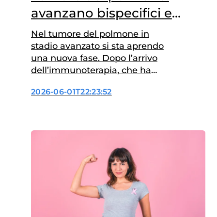
avanzano bispecifici e
anticorpi coniugati
Nel tumore del polmone in
stadio avanzato si sta aprendo
una nuova fase. Dopo l’arrivo
dell’immunoterapia, che ha
cambiato il trattamento della
2026-06-01T22:23:52
malattia metastatica, la ricerca
punta ora a renderla più
efficace combinandola con altri
meccanismi d’azione. È questo
il messaggio che arriva da due
studi presentati al congresso
dell’American Society of Clinical
Oncology (ASCO) in corso…