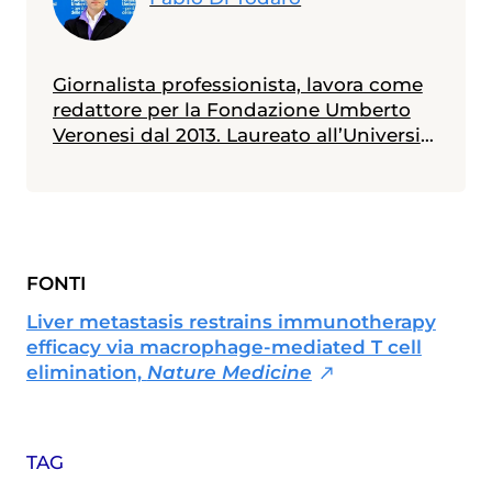
Giornalista professionista, lavora come
redattore per la Fondazione Umberto
Veronesi dal 2013. Laureato all’Università
Statale di Milano in scienze biologiche,
con indirizzo biologia della nutrizione, è
in possesso di un master in giornalismo
a stampa, radiotelevisivo e
multimediale (Università Cattolica).
FONTI
Messe alle spalle alcune esperienze
radiotelevisive, attualmente collabora
Liver metastasis restrains immunotherapy
anche con diverse testate nazionali ed è
efficacy via macrophage-mediated T cell
membro dell'Unione Giornalisti Italiani
elimination,
Nature Medicine
Scientifici (Ugis).
TAG