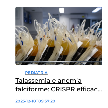
problema che forse potrebbe in
futuro liberare i pazienti dalla
dipendenza quotidiana da
farmaci come statine,
ezetimibe o inibitori di PCSK9
contro l’ipercolesterolemia. È
lo…
PEDIATRIA
Talassemia e anemia
falciforme: CRISPR efficace
anche nei bambini
2025-12-10T09:57:20