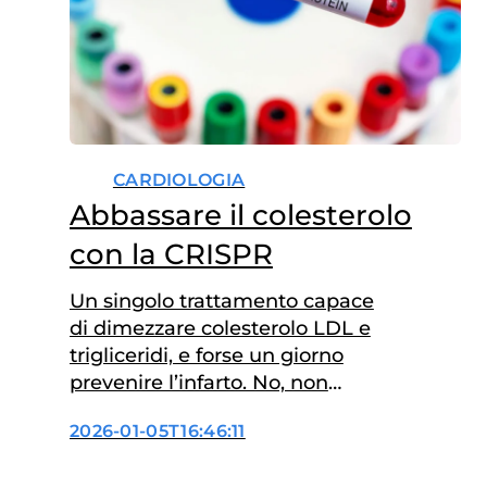
CARDIOLOGIA
Abbassare il colesterolo
con la CRISPR
Un singolo trattamento capace
di dimezzare colesterolo LDL e
trigliceridi, e forse un giorno
prevenire l’infarto. No, non
parliamo di una nuova statina,
2026-01-05T16:46:11
ma di un approccio
completamente diverso al