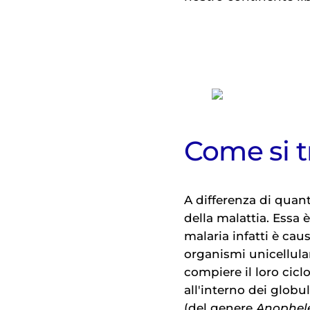
Come si t
A differenza di quan
della malattia. Essa è
malaria infatti è cau
organismi unicellular
compiere il loro cicl
all'interno dei globu
(del genere
Anophel