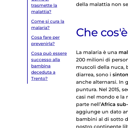
della malattia non s
trasmette la
malattia?
Come si cura la
malaria?
Che cos'è
Cosa fare per
prevenirla?
La malaria è una
mal
Cosa può essere
200 milioni di perso
successo alla
bambina
muscoli della nuca, b
deceduta a
diarrea, sono i
sinto
Trento?
anche alternarsi. In 
puntura. Nel 2015, se
casi nel mondo e la 
parte nell’
Africa sub
aggiunge un dato anc
bambini al di sotto d
nostro continente lib