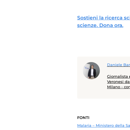
Sostieni la ricerca s
scienze. Dona ora.
Daniele Ban
Giornalista
Veronesi dal
Milano - co
Diderot di 
ottenuto pr
seguito i p
AASLD, CROI
approfondit
FONTI
modalità per
virus dell’e
Malaria – Ministero della S
chirurgia e