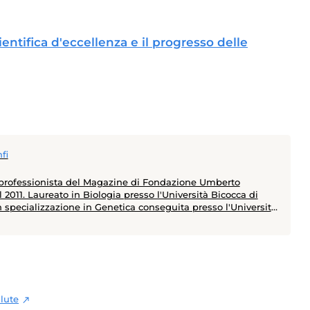
cientifica d'eccellenza e il progresso delle
fi
 professionista del Magazine di Fondazione Umberto
 2011. Laureato in Biologia presso l'Università Bicocca di
n specializzazione in Genetica conseguita presso l'Università
Parigi - ha un master in Comunicazione della Scienza
esso l'Università La Sapienza di Roma. In questi anni ha
rincipali congressi mondiali di medicina (ASCO, ESMO, EASL,
, ESC, ADA, EASD, EHA). Tra le tante tematiche
e ha raccontato l’avvento dell’immunoterapia quale nuova
 la cura del cancro, la nascita dei nuovi antivirali contro il
patite C, la rivoluzione dei trattamenti per l’ictus tramite la
alute
ndovascolare e la nascita delle nuove terapie a lunga durata