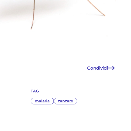
Condividi
Facebook
X
TAG
WhatsApp
E-Mail
malaria
zanzare
Copia link