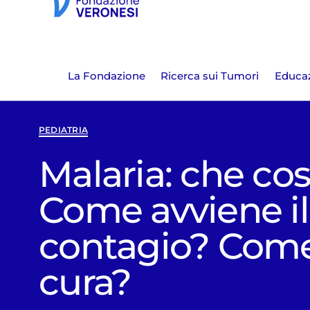
La Fondazione
Ricerca sui Tumori
Educaz
PEDIATRIA
Malaria: che cos
Come avviene il
contagio? Come
cura?