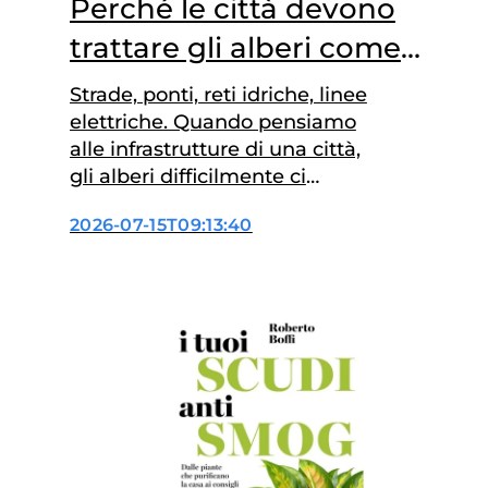
Perché le città devono
trattare gli alberi come
infrastrutture
Strade, ponti, reti idriche, linee
elettriche. Quando pensiamo
alle infrastrutture di una città,
gli alberi difficilmente ci
vengono in mente. Eppure,
2026-07-15T09:13:40
secondo un gruppo
internazionale di ricercatori,
dovrebbero essere considerati
proprio così: una vera
infrastruttura essenziale. Non
solo perché rendono le città più
belle, ma perché
contribuiscono a ridurre gli
effetti del caldo, migliorano la…