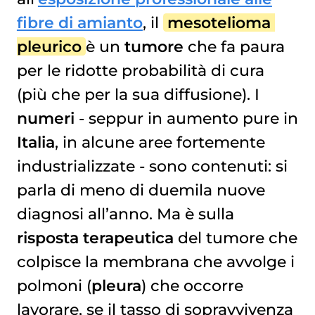
COMBINAZIONE CON L’IMMUNOTERAPIA?
fibre di amianto
, il
mesotelioma 
pleurico
è un
tumore
che fa paura
per le ridotte probabilità di cura
(più che per la sua diffusione). I
numeri
- seppur in aumento pure in
Italia
, in alcune aree fortemente
industrializzate - sono contenuti: si
parla di meno di duemila nuove
diagnosi all’anno. Ma è sulla
risposta terapeutica
del tumore che
colpisce la membrana che avvolge i
polmoni (
pleura
) che occorre
lavorare, se il tasso di sopravvivenza