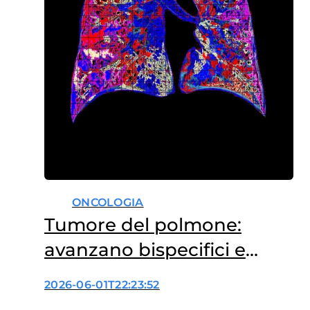
ONCOLOGIA
Tumore del polmone:
avanzano bispecifici e
anticorpi coniugati
2026-06-01T22:23:52