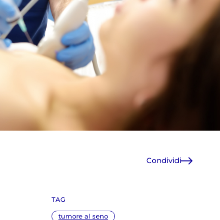
Condividi
Facebook
X
TAG
WhatsApp
E-Mail
tumore al seno