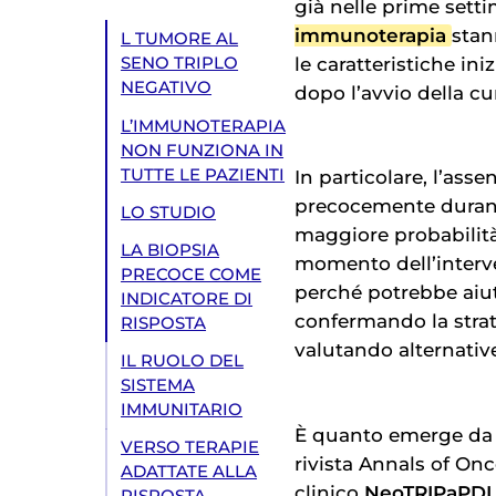
già nelle prime sett
immunoterapia
stan
L TUMORE AL
le caratteristiche i
SENO TRIPLO
NEGATIVO
dopo l’avvio della cu
L’IMMUNOTERAPIA
NON FUNZIONA IN
TUTTE LE PAZIENTI
In particolare, l’ass
precocemente durant
LO STUDIO
maggiore probabilità 
LA BIOPSIA
momento dell’interv
PRECOCE COME
perché potrebbe aiuta
INDICATORE DI
confermando la stra
RISPOSTA
valutando alternative
IL RUOLO DEL
SISTEMA
IMMUNITARIO
È quanto emerge da 
VERSO TERAPIE
rivista Annals of Onc
ADATTATE ALLA
clinico
NeoTRIPaPDL