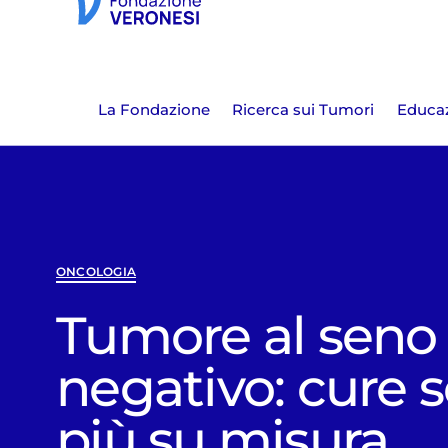
La Fondazione
Ricerca sui Tumori
Educaz
ONCOLOGIA
Tumore al seno 
negativo: cure
più su misura