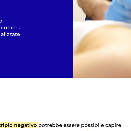
o-
aiutare a
alizzate
triplo negativo
potrebbe essere possibile capire