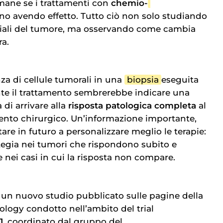
imane se i trattamenti con
chemio-
no avendo effetto. Tutto ciò non solo studiando
niziali del tumore, ma osservando come cambia
ra.
enza di cellule tumorali in una
biopsia
eseguita
e il trattamento sembrerebbe indicare una
di arrivare alla
risposta patologica completa
al
ento chirurgico. Un’informazione importante,
re in futuro a personalizzare meglio le terapie:
tegia nei tumori che rispondono subito e
 nei casi in cui la risposta non compare.
un nuovo studio pubblicato sulle pagine della
ology condotto nell’ambito del trial
1
, coordinato dal gruppo del