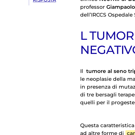
RISPOSTA
professor
Giampaolo
dell’IRCCS Ospedale 
L TUMOR
NEGATIV
Il
tumore al seno tri
le neoplasie della m
in presenza di muta
di tre bersagli terape
quelli per il progest
Questa caratteristica 
ad altre forme di
ca