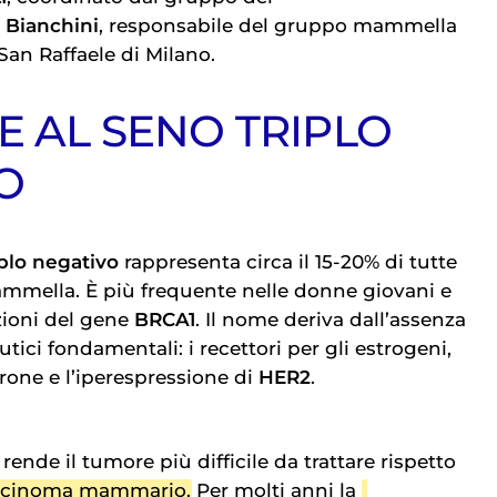
 Bianchini
, responsabile del gruppo mammella
San Raffaele di Milano.
E AL SENO TRIPLO
O
plo negativo
rappresenta circa il 15-20% di tutte
ammella. È più frequente nelle donne giovani e
zioni del gene
BRCA1
. Il nome deriva dall’assenza
utici fondamentali: i recettori per gli estrogeni,
erone e l’iperespressione di
HER2
.
rende il tumore più difficile da trattare rispetto
rcinoma mammario
. Per molti anni la