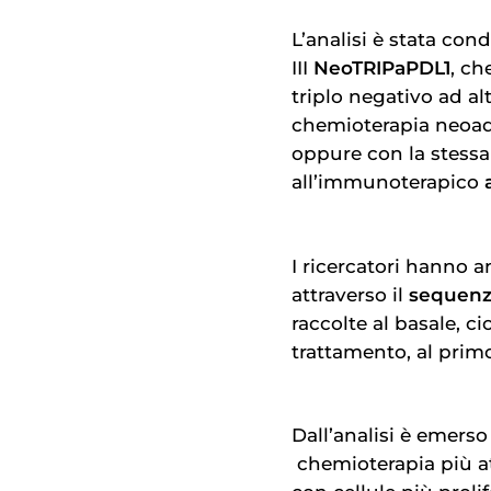
L’analisi è stata con
III
NeoTRIPaPDL1
, ch
triplo negativo
ad alt
chemioterapia
neoad
oppure con la stessa
all’immunoterapico
I ricercatori hanno a
attraverso il
sequenz
raccolte al basale, ci
trattamento, al prim
Dall’analisi è emerso
chemioterapia
più a