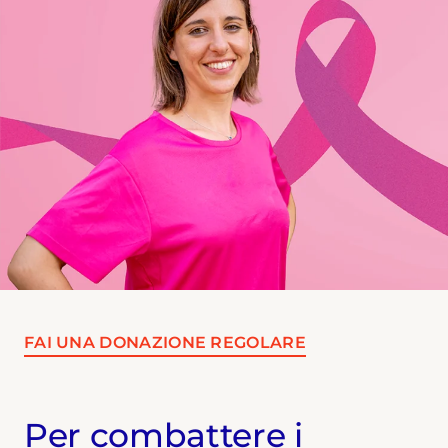
trattamenti per l’ictus tramite la
chirurgia endovascolare e la nascita
delle nuove terapie a lunga durata
d’azione per HIV. Dal 2020 ha inoltre
contribuito al racconto della pandemia
Covid-19 approfondendo in particolare
l'iter che ha portato allo sviluppo dei
vaccini a mRNA. Collabora con diverse
testate nazionali.
FAI UNA DONAZIONE REGOLARE
Per combattere i