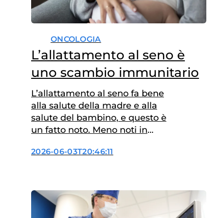
ONCOLOGIA
L’allattamento al seno è
uno scambio immunitario
L’allattamento al seno fa bene
alla salute della madre e alla
salute del bambino, e questo è
un fatto noto. Meno noti in
quanto meno studiati sono i
2026-06-03T20:46:11
meccanismi biologici
sottostanti a questi effetti. Un
recente studio ha descritto
come alcune cellule del
sistema immunitario diano
forma al sistema immunitario