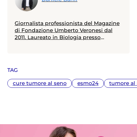
Giornalista professionista del Magazine
di Fondazione Umberto Veronesi dal
2011. Laureato in Biologia presso
l'Università Bicocca di Milano - con
specializzazione in Genetica conseguita
presso l'Università Diderot di Parigi - ha
un master in Comunicazione della
TAG
Scienza ottenuto presso l'Università La
Sapienza di Roma. In questi anni ha
cure tumore al seno
esmo24
tumore al
seguito i principali congressi mondiali
di medicina (ASCO, ESMO, EASL, AASLD,
CROI, ESC, ADA, EASD, EHA). Tra le tante
tematiche approfondite ha raccontato
l’avvento dell’immunoterapia quale
nuova modalità per la cura del cancro,
la nascita dei nuovi antivirali contro il
virus dell’epatite C, la rivoluzione dei