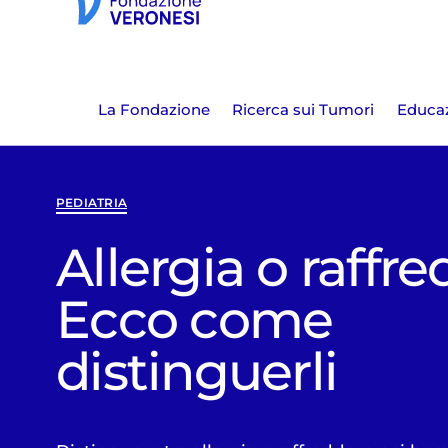
La Fondazione
Ricerca sui Tumori
Educaz
PEDIATRIA
Allergia o raffr
Ecco come
distinguerli