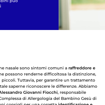
mbini può
i
one nasale sono sintomi comuni a
raffreddore e
e possono renderne difficoltosa la distinzione,
piccoli. Tuttavia, per garantire un trattamento
tale saperne riconoscere le differenze. Abbiamo
Alessandro Giovanni Fiocchi
, responsabile
 Complessa di Allergologia del Bambino Gesù di
uni consigli per una corretta
identificazione e