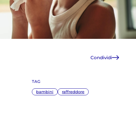
Condividi
Facebook
X
TAG
WhatsApp
E-Mail
bambini
raffreddore
Copia link