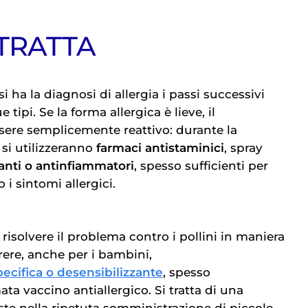
 TRATTA
 ha la diagnosi di allergia i passi successivi
tipi. Se la forma allergica è lieve, il
sere semplicemente reattivo: durante la
 si utilizzeranno
farmaci antistaminici
, spray
nti o antinfiammatori
, spesso sufficienti per
 i sintomi allergici.
 risolvere il problema contro i pollini in maniera
rere, anche per i bambini,
cifica o desensibilizzante
, spesso
a vaccino antiallergico. Si tratta di una
te nella ripetuta somministrazione di piccole