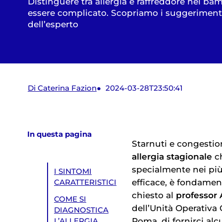
Distinguere tra allergia e raffreddore nei ba
essere complicato. Scopriamo i suggeriment
dell’esperto
Di Caterina Fazion
2024-03-28T23:50:41
In questa pagina
Starnuti e congesti
allergia stagionale
ch
specialmente nei più 
I SINTOMI
efficace, è fondamen
CARATTERISTICI
chiesto al
professor 
COME SI
dell’Unità Operativa
DIAGNOSTICA
Roma, di fornirci alc
L’ALLERGIA