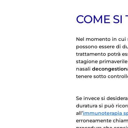
COME SI
Nel momento in cui si
possono essere di due 
trattamento potrà es
stagione primaverile
nasali
decongestiona
tenere sotto controllo
Se invece si desidera
duratura si può ricor
all’
immunoterapia spe
erroneamente chiamat
procedura che consis