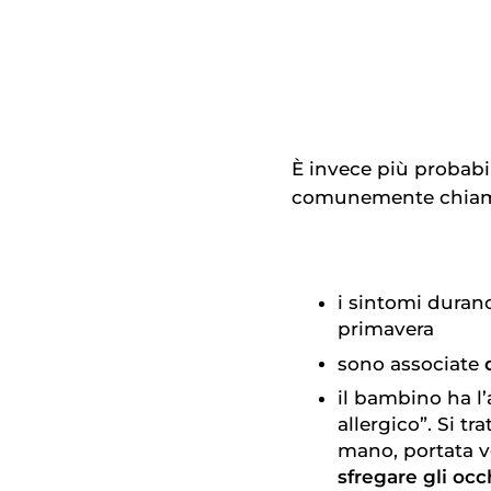
È invece più probabi
comunemente chiamata
i sintomi dura
primavera
sono associate
il bambino ha l’
allergico”. Si t
mano, portata ve
sfregare gli occ