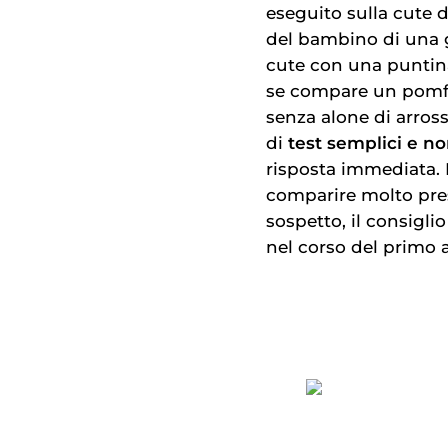
eseguito sulla cute d
del bambino di una g
cute con una puntina 
se compare un pomfo 
senza alone di arross
di
test semplici e no
risposta immediata. I
comparire molto pres
sospetto, il consigli
nel corso del primo a