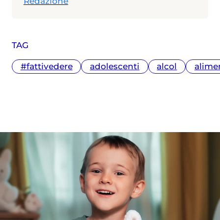
Redazione
TAG
#fattivedere
adolescenti
alcol
alime