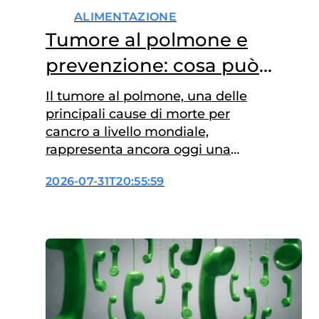
ALIMENTAZIONE
Tumore al polmone e
prevenzione: cosa può
insegnarci la dieta
Il tumore al polmone, una delle
principali cause di morte per
cancro a livello mondiale,
rappresenta ancora oggi una
sfida per la ricerca oncologica:
2026-07-31T20:55:59
se il fumo di sigaretta resta il
principale fattore di rischio,
seguito dalla predisposizione
genetica, ancora poco esplorato
è il ruolo delle abitudini
alimentari. Questa l’area di
ricerca del dottor Mirko…