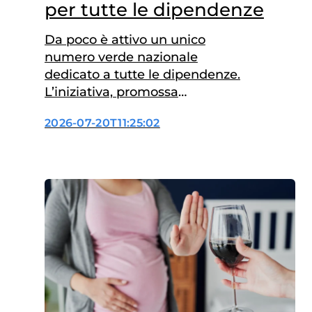
per tutte le dipendenze
Da poco è attivo un unico
numero verde nazionale
dedicato a tutte le dipendenze.
L’iniziativa, promossa
dall’Istituto Superiore di Sanità
2026-07-20T11:25:02
(ISS) e realizzata con il
finanziamento del
Dipartimento per le politiche
contro la droga e le altre
dipendenze della Presidenza
del Consiglio dei Ministri, punta
a semplificare l’accesso ai
servizi di informazione,
supporto e orientamento…