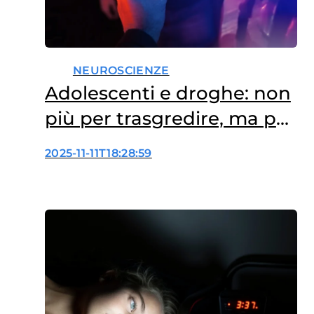
NEUROSCIENZE
Adolescenti e droghe: non
più per trasgredire, ma per
performare meglio
2025-11-11T18:28:59