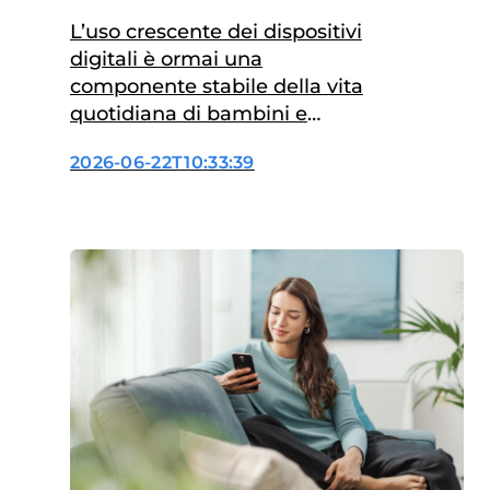
finora?
L’uso crescente dei dispositivi
digitali è ormai una
componente stabile della vita
quotidiana di bambini e
adolescenti e, negli ultimi anni,
2026-06-22T10:33:39
numerose ricerche hanno
iniziato a indagare il possibile
legame tra esposizione agli
schermi e cefalea in età
evolutiva. La cefalea
rappresenta uno dei sintomi
neurologici più comuni in età
pediatrica e interessa fino al…