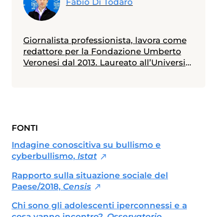
Fabio Di Todaro
Giornalista professionista, lavora come
redattore per la Fondazione Umberto
Veronesi dal 2013. Laureato all’Università
Statale di Milano in scienze biologiche,
con indirizzo biologia della nutrizione, è
in possesso di un master in giornalismo
a stampa, radiotelevisivo e
multimediale (Università Cattolica).
FONTI
Messe alle spalle alcune esperienze
radiotelevisive, attualmente collabora
Indagine conoscitiva su bullismo e
anche con diverse testate nazionali ed è
cyberbullismo,
Istat
membro dell'Unione Giornalisti Italiani
Scientifici (Ugis).
Rapporto sulla situazione sociale del
Paese/2018,
Censis
Chi sono gli adolescenti iperconnessi e a
cosa vanno incontro?,
Osservatorio