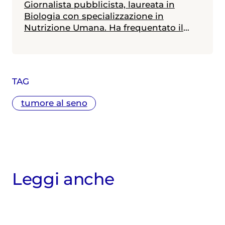
Giornalista pubblicista, laureata in
Biologia con specializzazione in
Nutrizione Umana. Ha frequentato il
Master in Comunicazione della Scienza
alla Scuola Internazionale Superiore di
Studi Avanzati (SISSA) di Trieste e il
Master in Giornalismo al Corriere della
TAG
Sera. Scrive di medicina e salute,
specialmente in ambito materno-
tumore al seno
infantile
Leggi anche