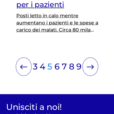
per i pazienti
Posti letto in calo mentre
aumentano i pazienti e le spese a
carico dei malati. Circa 80 mila
decessi sono legati a fattori di rischio
modificabili ma gli investimenti in
prevenzione restano insufficienti.
L'allarme di AIOM
3
4
5
6
7
8
9
Unisciti a noi!