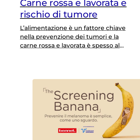
Carne rossa e lavorata e
rischio di tumore
L’alimentazione è un fattore chiave
nella prevenzione dei tumori e la
carne rossa e lavorata è spesso al
centro del dibattito sulla salute.
Comprendere il ruolo di questi
alimenti nella dieta è essenziale per
fare scelte alimentari informate e
consapevoli. In questa pagina si
esplorano le conoscenze scientifiche
riguardanti il consumo di carne rossa
e…