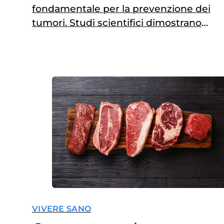
fondamentale per la prevenzione dei
tumori. Studi scientifici dimostrano
come ciò che si mangia possa
influire significativamente sul rischio
di sviluppare malattie oncologiche.
Questa pagina esplora quali cibi sono
consigliati per ridurre il rischio di
tumore, fornendo indicazioni
pratiche su come adottare una dieta
sana e bilanciata. 30 % è la…
VIVERE SANO