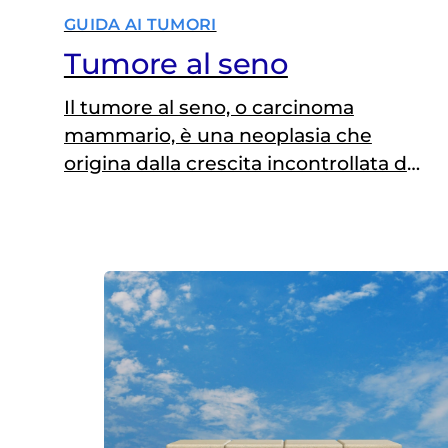
GUIDA AI TUMORI
Tumore al seno
Il tumore al seno, o carcinoma
mammario, è una neoplasia che
origina dalla crescita incontrollata di
cellule all'interno della ghiandola
mammaria. Quando il tumore è
confinato ai dotti o ai lobuli della
mammella, viene definito in situ
(Stadio 0). In seguito, il tumore può
iniziare a diffondersi ma restando di
dimensioni ridotte (minore di 2 cm) e
senza coinvolgere i linfonodi (Stadio
1). Successivamente, le dimensioni
possono aumentare raggiungendo o