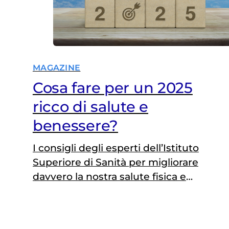
meno i linfonodi (Stadio 2), fino ad
estendersi ai tessuti nelle vicinanze
del seno (Stadio 3) con un forte
coinvolgimento linfonodale. Infine, si
MAGAZINE
arriva alla fase più avanzata (Stadio
4), nota come tumore al seno
Cosa fare per un 2025
metastatico, in cui si ha una
ricco di salute e
diffusione anche in altri organi come
benessere?
ossa, fegato, polmoni.
I consigli degli esperti dell’Istituto
Superiore di Sanità per migliorare
davvero la nostra salute fisica e
mentale nel corso del nuovo anno