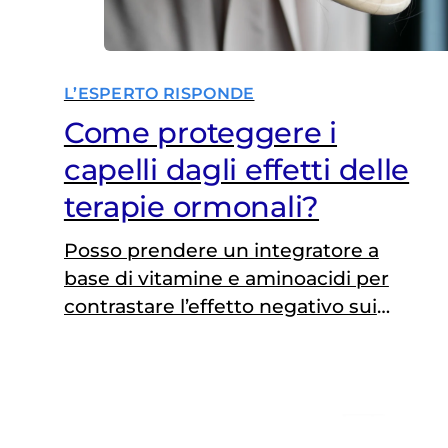
L’ESPERTO RISPONDE
Come proteggere i
capelli dagli effetti delle
terapie ormonali?
Posso prendere un integratore a
base di vitamine e aminoacidi per
contrastare l’effetto negativo sui
capelli del farmaco
antitumorale letrozolo? Risponde la
professoressa Elisabetta Munzone,
Direttore Unità di Ricerca in
Senologia Medica, Divisione di