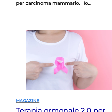
per carcinoma mammario. Ho
effettuato chemioterapia e
radioterapia. Al termine della
chemioterapia ho iniziato ad
assumere letrozolo e, per il controllo
del colesterolo, un integratore che
contiene cardo mariano. Ho letto da
più parti però che questo
componente è controindicato nelle
pazienti con carcinoma mammario
ormono-sensibile…
MAGAZINE
Terapia ormonale 2.0 per