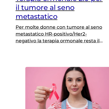
il tumore al seno
metastatico
Per molte donne con tumore al seno
metastatico HR-positivo/Her2-
negativo la terapia ormonale resta il
cardine delle cure. Ma quando la
malattia smette di rispondere le
opzioni si riducono drasticamente.
Uno scenario che potrebbe presto
cambiare grazie a due studi
presentati al congresso
dell’European Society for Medical
Oncology (ESMO) che mostrano
come nuovi farmaci orali (i…