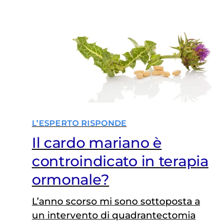
Senologia Medica, IEO. Può
assumere l’integratore senza
particolari problemi dato che non
sono note interazioni con letrozolo.
Un integratore a base di…
L’ESPERTO RISPONDE
Il cardo mariano è
controindicato in terapia
ormonale?
L’anno scorso mi sono sottoposta a
un intervento di quadrantectomia