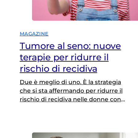
MAGAZINE
Tumore al seno: nuove
terapie per ridurre il
rischio di recidiva
Due è meglio di uno. È la strategia
che si sta affermando per ridurre il
rischio di recidiva nelle donne con
tumore al seno in fase precoce e ad
alto rischio. Nelle forme HR-
positive/HER2-negativo, le più
frequenti, l’aggiunta di un inibitore di