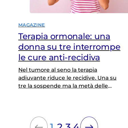
MAGAZINE
Terapia ormonale: una
donna su tre interrompe
le cure anti-recidiva
Nel tumore al seno la terapia
adiuvante riduce le recidive. Una su
tre la sospende ma la metà delle
pazienti non è consapevole del
rischio
1
2
3
4