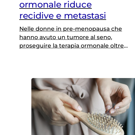
ormonale riduce
recidive e metastasi
Nelle donne in pre-menopausa che
hanno avuto un tumore al seno,
proseguire la terapia ormonale oltre i
classici 5 anni riduce ulteriormente
le probabilità di recidiva e metastasi.
Ad affermarlo è uno studio da poco
pubblicato dalla prestigiosa rivista
Journal of Clinical Oncology e
coordinato dagli scienziati
dell’Istituto Europeo di Oncologia di
Milano. In particolare,…