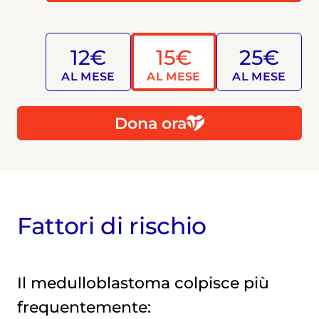
12€
15€
25€
AL MESE
AL MESE
AL MESE
Dona ora
Fattori di rischio
Il medulloblastoma colpisce più
frequentemente: