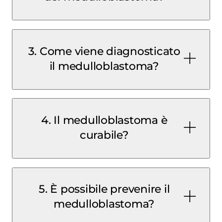
3. Come viene diagnosticato
mal di testa persistente
nausea
vomito
perdita di equilibrio
il medulloblastoma?
risonanza
aumento della
4. Il medulloblastoma è
magnetica cerebrale e spinale
TAC
pressione intracranica
puntura lombare
curabile?
analisi
istologica
5. È possibile prevenire il
chirurgia
radioterapia
chemioterapia
medulloblastoma?