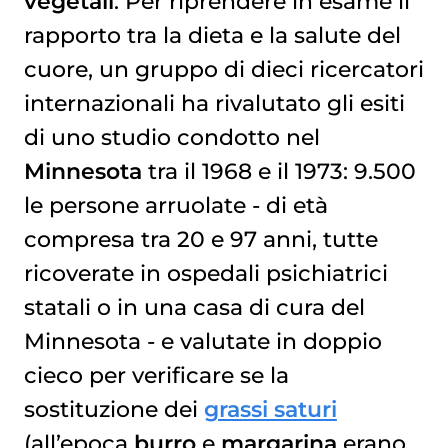
vegetali
. Per riprendere in esame il
rapporto tra la dieta e la salute del
cuore, un gruppo di dieci ricercatori
internazionali ha rivalutato gli esiti
di uno studio condotto nel
Minnesota
tra il 1968 e il 1973: 9.500
le persone arruolate - di età
compresa tra 20 e 97 anni, tutte
ricoverate in ospedali psichiatrici
statali o in una casa di cura del
Minnesota - e valutate in doppio
cieco per verificare se la
sostituzione dei
grassi saturi
(all’epoca
burro
e
margarina
erano