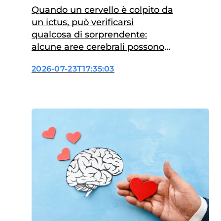
ictus
Quando un cervello è colpito da
un ictus, può verificarsi
qualcosa di sorprendente:
alcune aree cerebrali possono
apparire biologicamente più
2026-07-23T17:35:03
giovani alle analisi di imaging.
Ricercatori che hanno
analizzato le scansioni cerebrali
di oltre 500 sopravvissuti a un
ictus hanno scoperto che,
mentre l’area danneggiata
sembra invecchiare
rapidamente, l’area opposta,
integra, può sembrare più
giovane…