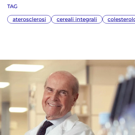
a stampa, radiotelevisivo e
TAG
multimediale (Università Cattolica).
Messe alle spalle alcune esperienze
aterosclerosi
cereali integrali
colesterol
radiotelevisive, attualmente collabora
anche con diverse testate nazionali ed è
membro dell'Unione Giornalisti Italiani
Scientifici (Ugis).