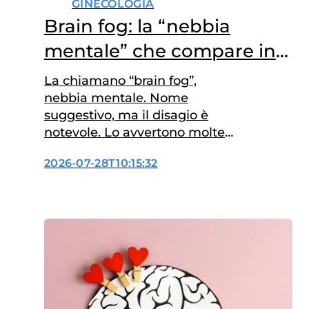
GINECOLOGIA
Brain fog: la “nebbia
mentale” che compare in
menopausa
La chiamano “brain fog”,
nebbia mentale. Nome
suggestivo, ma il disagio è
notevole. Lo avvertono molte
donne all’arrivo della
2026-07-28T10:15:32
menopausa, ed è un insieme di
facilità a dimenticare,
incapacità di concentrarsi,
senso di affaticamento
mentale, un non stare più bene
nella propria pelle. I ricercatori
che si occupano di menopausa
e neuroscienze ne discutono,
si…