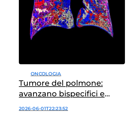
ONCOLOGIA
Tumore del polmone:
avanzano bispecifici e
anticorpi coniugati
2026-06-01T22:23:52