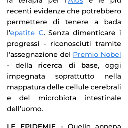
la terapia per l’
Aids
e le più
recenti evidenze che potrebbero
permettere di tenere a bada
l’
epatite C
. Senza dimenticare i
progressi - riconosciuti tramite
l’assegnazione del
Premio Nobel
- della
ricerca di base
, oggi
impegnata soprattutto nella
mappatura delle cellule cerebrali
e del microbiota intestinale
dell’uomo.
LE EPIDEMIE -
Quello appena