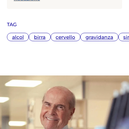
TAG
alcol
birra
cervello
gravidanza
si