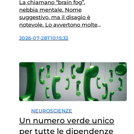
menopausa
La chiamano “brain fog”,
nebbia mentale. Nome
suggestivo, ma il disagio è
notevole. Lo avvertono molte
donne all’arrivo della
2026-07-28T10:15:32
menopausa, ed è un insieme di
facilità a dimenticare,
incapacità di concentrarsi,
senso di affaticamento
mentale, un non stare più bene
nella propria pelle. I ricercatori
che si occupano di menopausa
e neuroscienze ne discutono,
si…
NEUROSCIENZE
Un numero verde unico
per tutte le dipendenze