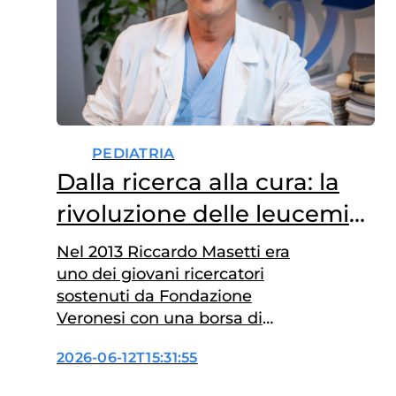
PEDIATRIA
Dalla ricerca alla cura: la
rivoluzione delle leucemie
infantili
Nel 2013 Riccardo Masetti era
uno dei giovani ricercatori
sostenuti da Fondazione
Veronesi con una borsa di
ricerca. Oggi è professore
2026-06-12T15:31:55
associato al Dipartimento di
Medicina e Chirurgia