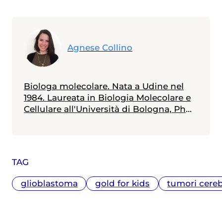
Agnese Collino
Biologa molecolare. Nata a Udine nel
1984. Laureata in Biologia Molecolare e
Cellulare all'Università di Bologna, PhD
in Oncologia Molecolare alla Scuola
Europea di Medicina Molecolare (SEMM)
di Milano, Master in Giornalismo e
Comunicazione Istituzionale della
TAG
Scienza all'Università di Ferrara. Ha
lavorato nove anni nella ricerca sul
glioblastoma
gold for kids
tumori cereb
cancro e dal 2013 si occupa di
divulgazione scientifica