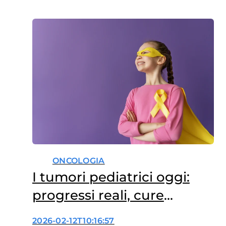
dell’Università di Bologna e
medico presso l’IRCCS Azienda
Ospedaliero-Universitaria di
Bologna. Con lui abbiamo
ripercorso oltre vent’anni di
lavoro sulle leucemie infantili,
tra rivoluzioni terapeutiche,
ricerca e…
ONCOLOGIA
I tumori pediatrici oggi:
progressi reali, cure
diseguali
2026-02-12T10:16:57