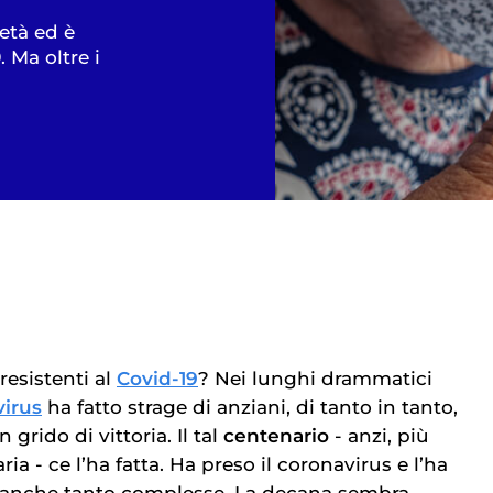
età ed è
 Ma oltre i
resistenti al
Covid-19
? Nei lunghi drammatici
virus
ha fatto strage di anziani, di tanto in tanto,
n grido di vittoria. Il tal
centenario
- anzi, più
ria - ce l’ha fatta. Ha preso il coronavirus e l’ha
eanche tanto complesse. La decana sembra