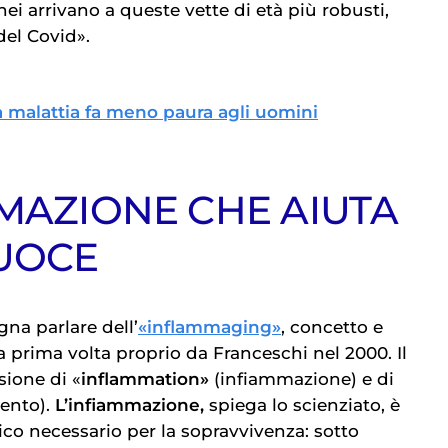
anei arrivano a queste vette di età più robusti,
del Covid».
la malattia fa meno paura agli uomini
MMAZIONE CHE AIUTA
UOCE
na parlare dell’
«inflammaging»
, concetto e
 la prima volta proprio da Franceschi nel 2000. Il
sione di «
inflammation»
(infiammazione) e di
ento).
L’infiammazione,
spiega lo scienziato, è
o necessario per la sopravvivenza: sotto