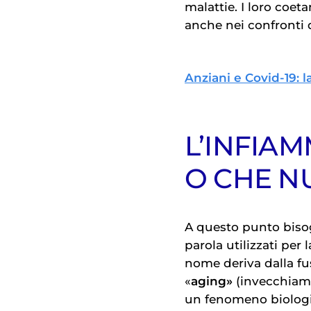
malattie. I loro coet
anche nei confronti 
Anziani e Covid-19: 
L’INFIA
O CHE N
A questo punto bisog
parola utilizzati per
nome deriva dalla fu
«
aging»
(invecchiam
un fenomeno biologic