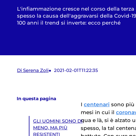
L'infiammazione cresce nel corso della terza 
spesso la causa dell'aggravarsi della Covid-19.
100 anni il trend si inverte: ecco perché
Di Serena Zoli
2021-02-01T11:22:35
In questa pagina
I
centenari
sono più 
mesi in cui il
corona
qua e là, si è alzato u
GLI UOMINI SONO DI
spesso, la tal centena
MENO, MA PIÙ
RESISTENTI
battuto. Con cure n