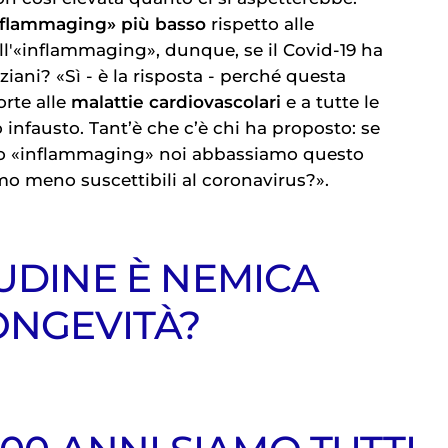
nflammaging»
più basso
rispetto alle
ell'«inflammaging», dunque,
se il Covid-19 ha
nziani? «Sì - è la risposta - perché questa
orte alle
malattie cardiovascolari
e a tutte le
 infausto. Tant’è che c’è chi ha proposto: se
lto «inflammaging» noi abbassiamo questo
mo meno suscettibili al coronavirus?».
TUDINE È NEMICA
ONGEVITÀ?