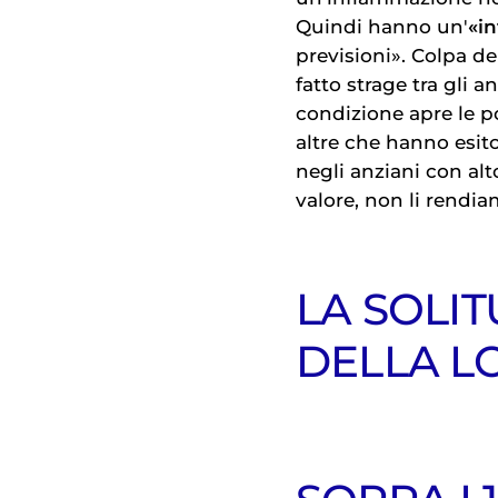
Quindi hanno un'
«i
previsioni». Colpa d
fatto strage tra gli a
condizione apre le p
altre che hanno esito
negli anziani con a
valore, non li rendia
LA SOLI
DELLA L