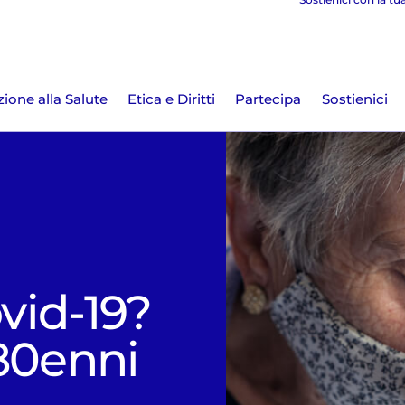
ione alla Salute
Etica e Diritti
Partecipa
Sostienici
ovid-19?
 80enni