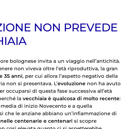
ZIONE NON PREVEDE
HIAIA
ore bolognese invita a un viaggio nell’antichità.
nere non viveva oltre l’età riproduttiva, la gran
 e 35 anni
, per cui allora l’aspetto negativo della
ia non si presentava. L’
evoluzione
non ha avuto
er occuparsi di questa fase successiva all’età
perché la
vecchiaia è qualcosa di molto recente
:
 media di inizio Novecento e a quella
sì che le anziane abbiano un’infiammazione di
e
nelle centenarie e centenari
si scopre
 così elevata quanto ci si aspetterebbe.