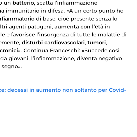
o un
batterio
, scatta l’infiammazione
ma immunitario in difesa. «A un certo punto ho
nfiammatorio
di base, cioè presente senza lo
altri agenti patogeni,
aumenta con l’età
in
 e favorisce l’insorgenza di tutte le malattie di
nemente,
disturbi cardiovascolari
,
tumori
,
cronici
». Continua Franceschi: «Succede così
 da giovani, l’infiammazione, diventa negativo
 segno».
e: decessi in aumento non soltanto per Covid-