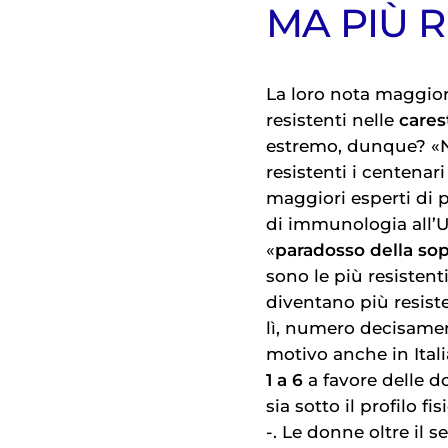
MA PIÙ R
La loro nota maggior
resistenti nelle
cares
estremo, dunque? «No
resistenti i centenar
maggiori esperti di p
di immunologia all’U
«
paradosso della so
sono le più resistent
diventano più resiste
lì, numero decisamen
motivo anche in Itali
1 a 6
a favore delle 
sia sotto il profilo 
-. Le donne oltre il se