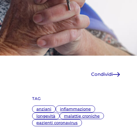
Condividi
Facebook
X
TAG
WhatsApp
E-Mail
anziani
infiammazione
Copia link
longevità
malattie croniche
pazienti coronavirus