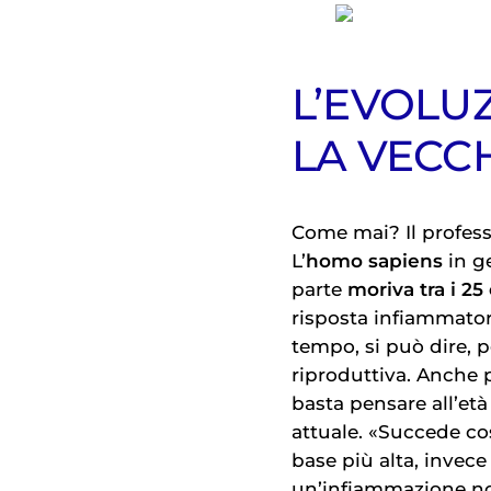
L’EVOLU
LA VECC
Come mai? Il profess
L’
homo sapiens
in ge
parte
moriva tra i 25
risposta infiammator
tempo, si può dire, p
riproduttiva. Anche 
basta pensare all’età
attuale. «Succede co
base più alta, invec
un’infiammazione non