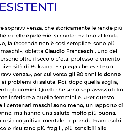
ESISTENTI
e sopravvivenza, che storicamente le rende più
tie
e nelle
epidemie
, si conferma fino al limite
, la faccenda non è così semplice: sono più
i maschi», obietta
Claudio Franceschi
, uno dei
ersone oltre il secolo d’età, professore emerito
niversità di Bologna. E spiega che esiste un
pravvivenza»
, per cui verso gli 80 anni le
donne
i ai problemi di salute. Poi, dopo quella soglia,
nti gli
uomini
. Quelli che sono sopravvissuti fin
te inferiore a quello femminile. «Per questo
a i centenari
maschi sono meno
, un rapporto di
donne, ma hanno una
salute molto più buona
,
fisico sia cognitivo-mentale - riprende Franceschi
colo risultano più fragili, più sensibili alle