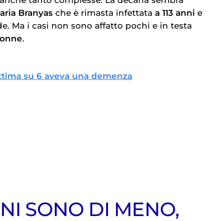
ria Branyas
che è rimasta infettata
a 113 anni
e
de. Ma i casi non sono affatto pochi e in testa
onne
.
 vittima su 6 aveva una demenza
NI SONO DI MENO,