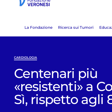
La Fondazione
Ricerca sui Tumori
Educaz
CARDIOLOGIA
Centenari più
«resistenti» a C
Sì, rispetto agli