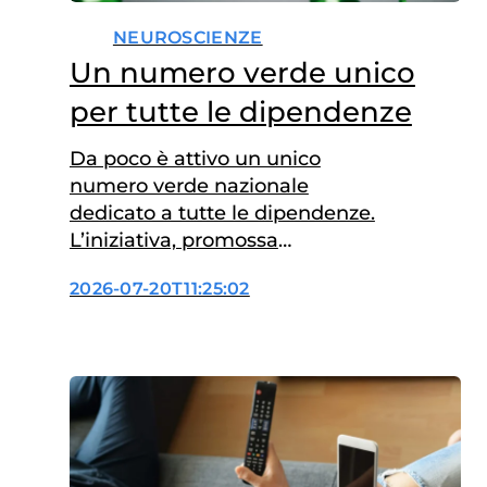
NEUROSCIENZE
Un numero verde unico
per tutte le dipendenze
Da poco è attivo un unico
numero verde nazionale
dedicato a tutte le dipendenze.
L’iniziativa, promossa
dall’Istituto Superiore di Sanità
2026-07-20T11:25:02
(ISS) e realizzata con il
finanziamento del
Dipartimento per le politiche
contro la droga e le altre
dipendenze della Presidenza
del Consiglio dei Ministri, punta
a semplificare l’accesso ai
servizi di informazione,